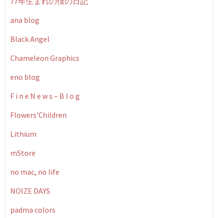
77年生まれの僕の日記
ana blog
Black Angel
Chameleon Graphics
eno blog
F i n e N e w s – B l o g
Flowers'Children
Lithium
mStore
no mac, no life
NOIZE DAYS
padma colors