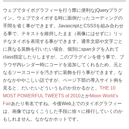
ウェブでタイポグラフィーを行う際に便利なjQueryプラグ
イン。ウェブでタイポする時に面倒だったコーディングの
手間を省く事ができます。JavascriptとCSS3を組み合わせ
る事で、テキストを維持したまま（画像にはせずに）リッ
チなタイポを表現する事ができます。通常文節や文字ごと
に異なる装飾を行いたい場合、個別にspanタグを入れて
class指定したりしますが、このプラグインを使う事で、ブ
ラウザ内レンダー時にコードを追加してくれるため、元と
なるソースコードを汚さずに装飾を行う事ができます。な
かなかややこしい話ですが、ページ下部の導入サイト例を
見ると、だいたいどういうものか分かるかと。
THE 10
MOST POWERFUL TWEETS of 2010
とか
Moon World’s
Fair
あたり有名ですね。今後Web上でのタイポグラフィー
は、画像ではなくこうした手段に徐々に移行していくのか
もしれません。なかなかホットです。