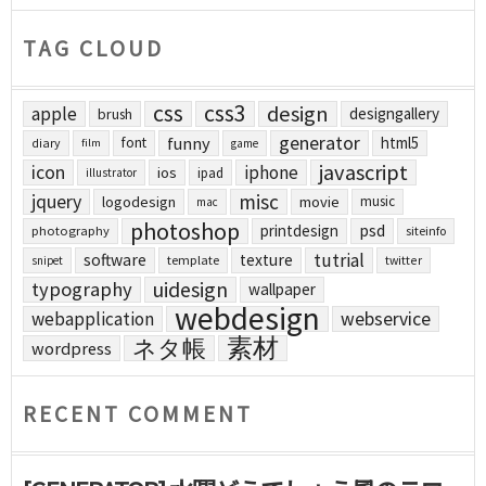
TAG CLOUD
css
css3
design
apple
designgallery
brush
generator
funny
html5
font
diary
film
game
javascript
icon
iphone
ios
ipad
illustrator
jquery
misc
logodesign
movie
music
mac
photoshop
printdesign
psd
photography
siteinfo
tutrial
software
texture
template
twitter
snipet
uidesign
typography
wallpaper
webdesign
webapplication
webservice
素材
ネタ帳
wordpress
RECENT COMMENT