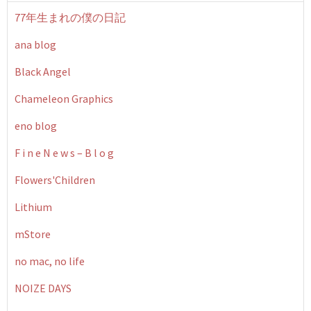
77年生まれの僕の日記
ana blog
Black Angel
Chameleon Graphics
eno blog
F i n e N e w s – B l o g
Flowers'Children
Lithium
mStore
no mac, no life
NOIZE DAYS