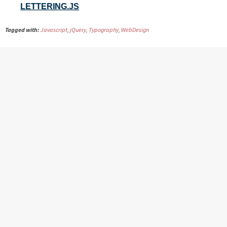
LETTERING.JS
Tagged with:
Javascript
,
jQuery
,
Typography
,
WebDesign