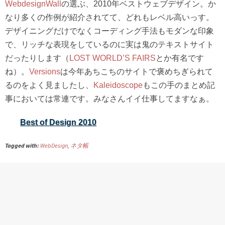
WebdesignWall
の選ぶ、2010年ベストウェブデザイン。か
なり多くの作例が紹介されてて、どれもレベル高いっす。
デザイニングだけでなくコーディング手法もモダンな印象
で、リッチな表現をしているのに実は鬼のテキストサイト
だったりします（
LOST WORLD’S FAIRS
とか有名です
ね）。
Versions
は今年あちこちのサイトで褒めちぎられて
るのをよく見ましたし、
Kaleidoscope
もこの手のまとめ記
事においては常連です。みなさんイイ仕事してますなぁ。
Best of Design 2010
Tagged with:
WebDesign
,
ネタ帳