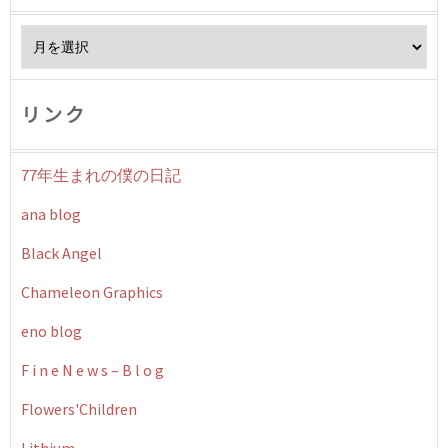
Archives
リンク
77年生まれの僕の日記
ana blog
Black Angel
Chameleon Graphics
eno blog
F i n e N e w s – B l o g
Flowers'Children