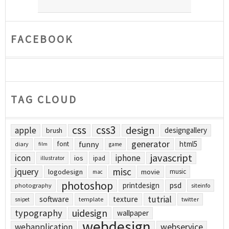
FACEBOOK
TAG CLOUD
css
css3
design
apple
designgallery
brush
generator
funny
html5
font
diary
film
game
javascript
icon
iphone
ios
ipad
illustrator
jquery
misc
logodesign
movie
music
mac
photoshop
printdesign
psd
photography
siteinfo
tutrial
software
texture
template
twitter
snipet
uidesign
typography
wallpaper
webdesign
webapplication
webservice