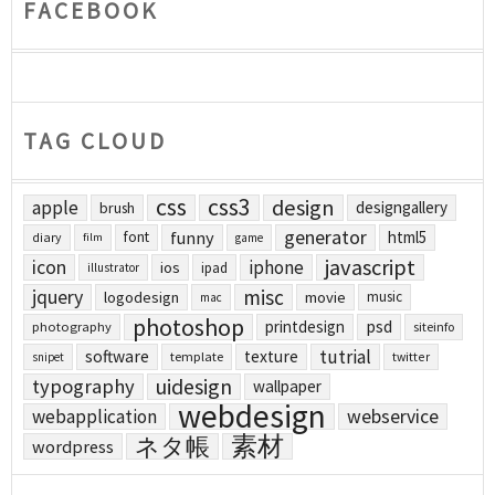
FACEBOOK
TAG CLOUD
css
css3
design
apple
designgallery
brush
generator
funny
html5
font
diary
film
game
javascript
icon
iphone
ios
ipad
illustrator
jquery
misc
logodesign
movie
music
mac
photoshop
printdesign
psd
photography
siteinfo
tutrial
software
texture
template
twitter
snipet
uidesign
typography
wallpaper
webdesign
webapplication
webservice
素材
ネタ帳
wordpress