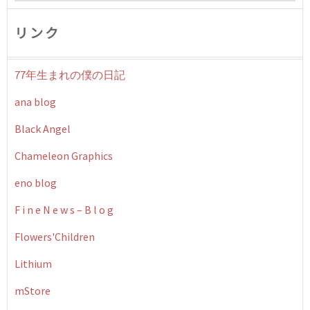
リンク
77年生まれの僕の日記
ana blog
Black Angel
Chameleon Graphics
eno blog
F i n e N e w s – B l o g
Flowers'Children
Lithium
mStore