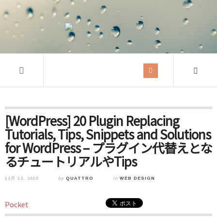
[WordPress] 20 Plugin Replacing
Tutorials, Tips, Snippets and Solutions
for WordPress – プラグイン代替えとな
るチュートリアルやTips
12月 13, 2010
by
QUATTRO
in
WEB DESIGN
Pocket