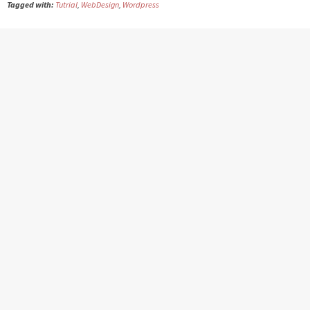
Tagged with:
Tutrial
,
WebDesign
,
Wordpress