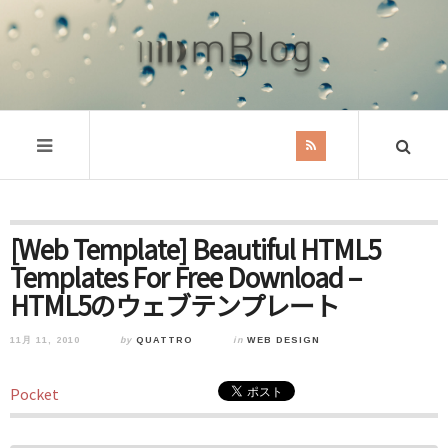
[Web Template] Beautiful HTML5
Templates For Free Download –
HTML5のウェブテンプレート
11月 11, 2010
by
QUATTRO
in
WEB DESIGN
Pocket