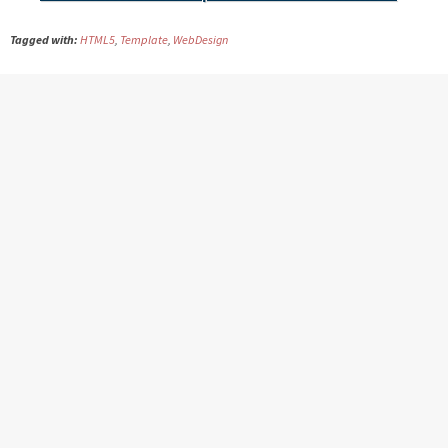
Tagged with:
HTML5
,
Template
,
WebDesign