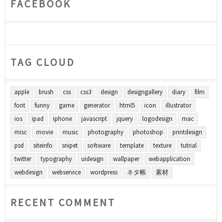
FACEBOOK
TAG CLOUD
apple
brush
css
css3
design
designgallery
diary
film
font
funny
game
generator
html5
icon
illustrator
ios
ipad
iphone
javascript
jquery
logodesign
mac
misc
movie
music
photography
photoshop
printdesign
psd
siteinfo
snipet
software
template
texture
tutrial
twitter
typography
uidesign
wallpaper
webapplication
webdesign
webservice
wordpress
ネタ帳
素材
RECENT COMMENT