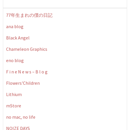
77年生まれの僕の日記
ana blog
Black Angel
Chameleon Graphics
eno blog
F i n e N e w s – B l o g
Flowers'Children
Lithium
mStore
no mac, no life
NOIZE DAYS