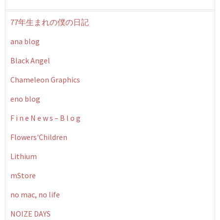
77年生まれの僕の日記
ana blog
Black Angel
Chameleon Graphics
eno blog
F i n e N e w s – B l o g
Flowers'Children
Lithium
mStore
no mac, no life
NOIZE DAYS