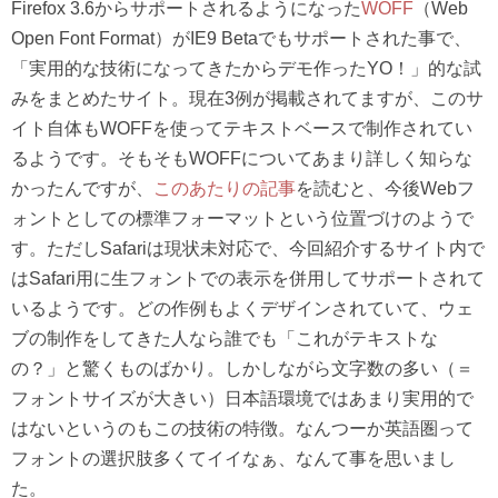
Firefox 3.6からサポートされるようになった
WOFF
（Web
Open Font Format）がIE9 Betaでもサポートされた事で、
「実用的な技術になってきたからデモ作ったYO！」的な試
みをまとめたサイト。現在3例が掲載されてますが、このサ
イト自体もWOFFを使ってテキストベースで制作されてい
るようです。そもそもWOFFについてあまり詳しく知らな
かったんですが、
このあたりの記事
を読むと、今後Webフ
ォントとしての標準フォーマットという位置づけのようで
す。ただしSafariは現状未対応で、今回紹介するサイト内で
はSafari用に生フォントでの表示を併用してサポートされて
いるようです。どの作例もよくデザインされていて、ウェ
ブの制作をしてきた人なら誰でも「これがテキストな
の？」と驚くものばかり。しかしながら文字数の多い（＝
フォントサイズが大きい）日本語環境ではあまり実用的で
はないというのもこの技術の特徴。なんつーか英語圏って
フォントの選択肢多くてイイなぁ、なんて事を思いまし
た。