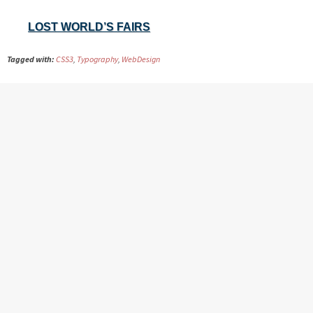
LOST WORLD’S FAIRS
Tagged with:
CSS3
,
Typography
,
WebDesign