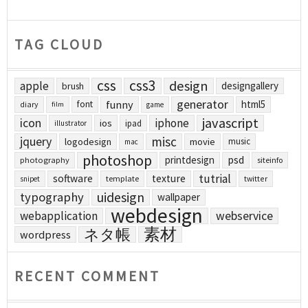
TAG CLOUD
css
css3
design
apple
designgallery
brush
generator
funny
html5
font
diary
film
game
javascript
icon
iphone
ios
ipad
illustrator
jquery
misc
logodesign
movie
music
mac
photoshop
printdesign
psd
photography
siteinfo
tutrial
software
texture
template
twitter
snipet
uidesign
typography
wallpaper
webdesign
webapplication
webservice
素材
ネタ帳
wordpress
RECENT COMMENT