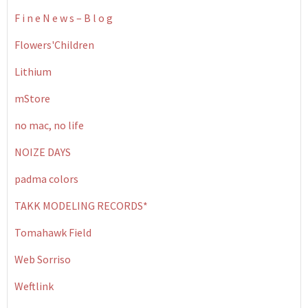
F i n e N e w s – B l o g
Flowers'Children
Lithium
mStore
no mac, no life
NOIZE DAYS
padma colors
TAKK MODELING RECORDS*
Tomahawk Field
Web Sorriso
Weftlink