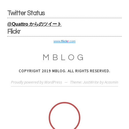
Twitter Status
@Quattro からのツイート
Flickr
www.
flick
r
.com
MBLOG
COPYRIGHT 2019 MBLOG. ALL RIGHTS RESERVED.
Proudly powered by WordPress
—
Theme: JustWrite by
Acosmin