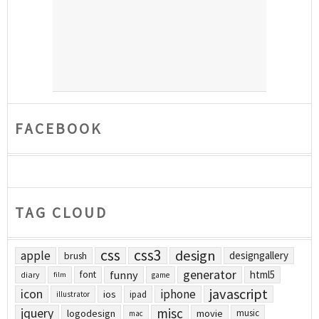
FACEBOOK
TAG CLOUD
css
css3
design
apple
designgallery
brush
generator
funny
html5
font
diary
film
game
javascript
icon
iphone
ios
ipad
illustrator
jquery
misc
logodesign
movie
music
mac