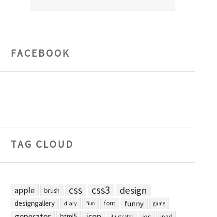
FACEBOOK
TAG CLOUD
css
css3
design
apple
brush
designgallery
funny
font
diary
film
game
generator
icon
html5
ios
ipad
illustrator