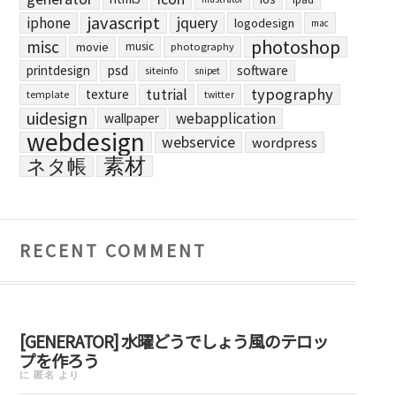
javascript
jquery
iphone
logodesign
mac
photoshop
misc
movie
music
photography
printdesign
psd
software
siteinfo
snipet
typography
tutrial
texture
template
twitter
uidesign
webapplication
wallpaper
webdesign
webservice
wordpress
素材
ネタ帳
RECENT COMMENT
[GENERATOR] 水曜どうでしょう風のテロッ
プを作ろう
に
匿名
より