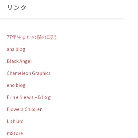
リンク
77年生まれの僕の日記
ana blog
Black Angel
Chameleon Graphics
eno blog
F i n e N e w s – B l o g
Flowers'Children
Lithium
mStore