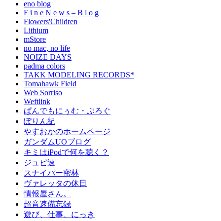
eno blog
F i n e N e w s – B l o g
Flowers'Children
Lithium
mStore
no mac, no life
NOIZE DAYS
padma colors
TAKK MODELING RECORDS*
Tomahawk Field
Web Sorriso
Weftlink
ぱんでもにぅむ・ぶろぐ
ぽりん紀
やすおかのホームページ
ガンダムUOブログ
キミはiPodで何を聴く？
ジュピ速
スナイパー密林
ヴァレッタの休日
情報屋さん。
超音速備忘録
遊び、仕事、にっき