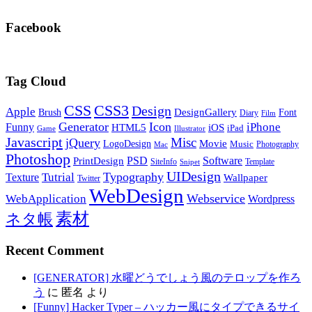
Facebook
Tag Cloud
CSS
CSS3
Design
Apple
DesignGallery
Brush
Font
Diary
Film
Generator
Icon
Funny
iPhone
HTML5
iOS
iPad
Game
Illustrator
Javascript
Misc
jQuery
LogoDesign
Movie
Music
Photography
Mac
Photoshop
PSD
Software
PrintDesign
SiteInfo
Template
Snipet
UIDesign
Typography
Tutrial
Texture
Wallpaper
Twitter
WebDesign
Webservice
WebApplication
Wordpress
素材
ネタ帳
Recent Comment
[GENERATOR] 水曜どうでしょう風のテロップを作ろ
う
に
匿名
より
[Funny] Hacker Typer – ハッカー風にタイプできるサイ