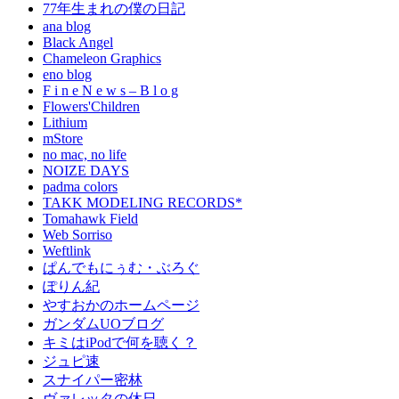
77年生まれの僕の日記
ana blog
Black Angel
Chameleon Graphics
eno blog
F i n e N e w s – B l o g
Flowers'Children
Lithium
mStore
no mac, no life
NOIZE DAYS
padma colors
TAKK MODELING RECORDS*
Tomahawk Field
Web Sorriso
Weftlink
ぱんでもにぅむ・ぶろぐ
ぽりん紀
やすおかのホームページ
ガンダムUOブログ
キミはiPodで何を聴く？
ジュピ速
スナイパー密林
ヴァレッタの休日