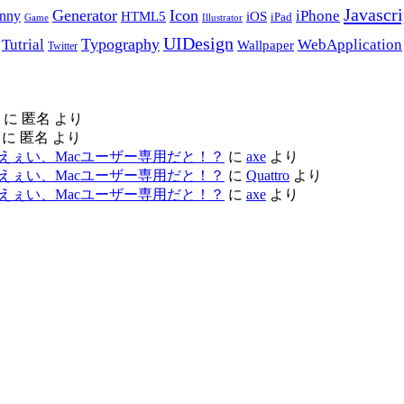
Javascri
Generator
Icon
nny
iPhone
HTML5
iOS
iPad
Game
Illustrator
UIDesign
Typography
Tutrial
WebApplication
Wallpaper
Twitter
に
匿名
より
に
匿名
より
ac レビュー – えぇい、Macユーザー専用だと！？
に
axe
より
ac レビュー – えぇい、Macユーザー専用だと！？
に
Quattro
より
ac レビュー – えぇい、Macユーザー専用だと！？
に
axe
より