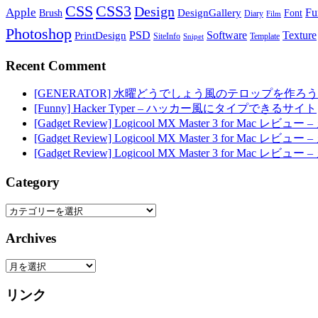
CSS
CSS3
Design
Apple
Fu
DesignGallery
Brush
Font
Diary
Film
Photoshop
PSD
Software
Texture
PrintDesign
SiteInfo
Template
Snipet
Recent Comment
[GENERATOR] 水曜どうでしょう風のテロップを作ろう
[Funny] Hacker Typer – ハッカー風にタイプできるサイト
[Gadget Review] Logicool MX Master 3 for M
[Gadget Review] Logicool MX Master 3 for M
[Gadget Review] Logicool MX Master 3 for M
Category
Category
Archives
Archives
リンク