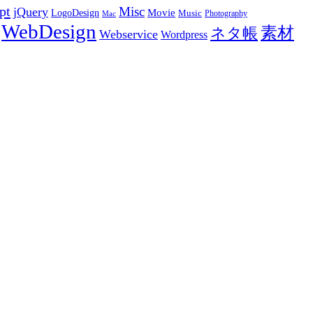
pt
Misc
jQuery
LogoDesign
Movie
Music
Photography
Mac
WebDesign
素材
ネタ帳
Webservice
Wordpress