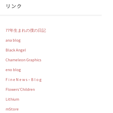
リンク
77年生まれの僕の日記
ana blog
Black Angel
Chameleon Graphics
eno blog
F i n e N e w s – B l o g
Flowers'Children
Lithium
mStore