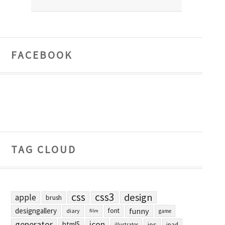
FACEBOOK
TAG CLOUD
css
css3
design
apple
brush
designgallery
funny
font
diary
film
game
generator
icon
html5
ios
ipad
illustrator