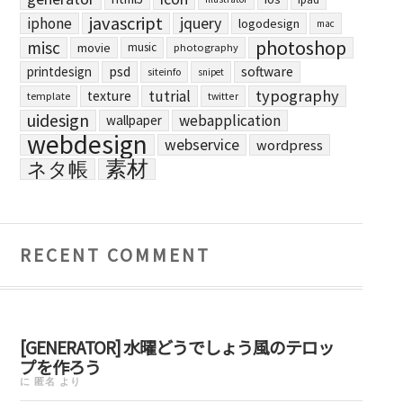
javascript
jquery
iphone
logodesign
mac
photoshop
misc
movie
music
photography
printdesign
psd
software
siteinfo
snipet
typography
tutrial
texture
template
twitter
uidesign
webapplication
wallpaper
webdesign
webservice
wordpress
素材
ネタ帳
RECENT COMMENT
[GENERATOR] 水曜どうでしょう風のテロッ
プを作ろう
に
匿名
より