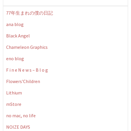
77年生まれの僕の日記
ana blog
Black Angel
Chameleon Graphics
eno blog
F i n e N e w s – B l o g
Flowers'Children
Lithium
mStore
no mac, no life
NOIZE DAYS