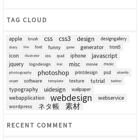
TAG CLOUD
css
css3
design
apple
designgallery
brush
generator
funny
html5
font
diary
film
game
javascript
icon
iphone
ios
ipad
illustrator
jquery
misc
logodesign
movie
music
mac
photoshop
printdesign
psd
photography
siteinfo
tutrial
software
texture
template
twitter
snipet
uidesign
typography
wallpaper
webdesign
webapplication
webservice
素材
ネタ帳
wordpress
RECENT COMMENT