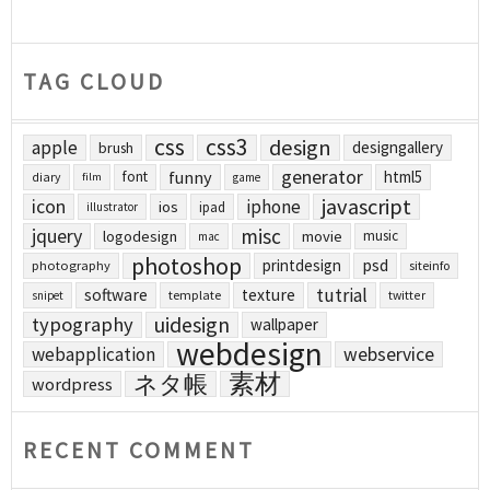
TAG CLOUD
css
css3
design
apple
designgallery
brush
generator
funny
html5
font
diary
film
game
javascript
icon
iphone
ios
ipad
illustrator
jquery
misc
logodesign
movie
music
mac
photoshop
printdesign
psd
photography
siteinfo
tutrial
software
texture
template
twitter
snipet
uidesign
typography
wallpaper
webdesign
webapplication
webservice
素材
ネタ帳
wordpress
RECENT COMMENT