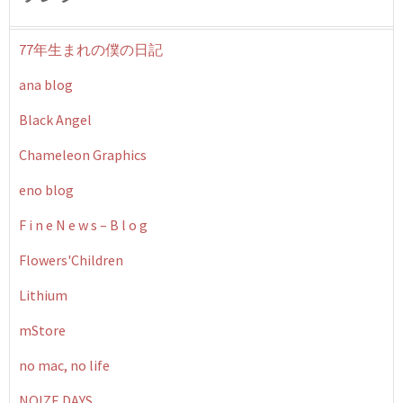
77年生まれの僕の日記
ana blog
Black Angel
Chameleon Graphics
eno blog
F i n e N e w s – B l o g
Flowers'Children
Lithium
mStore
no mac, no life
NOIZE DAYS