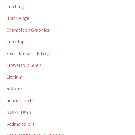
ana blog
Black Angel
Chameleon Graphics
eno blog
F i n e N e w s – B l o g
Flowers'Children
Lithium
mStore
no mac, no life
NOIZE DAYS
padma colors