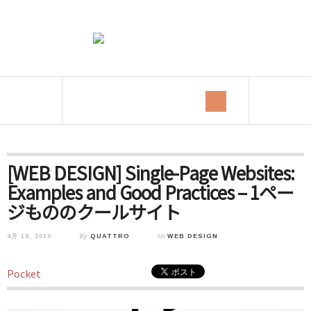
[WEB DESIGN] Single-Page Websites:
Examples and Good Practices – 1ペー
ジもののクールサイト
4月 18, 2010
by
QUATTRO
in
WEB DESIGN
Pocket