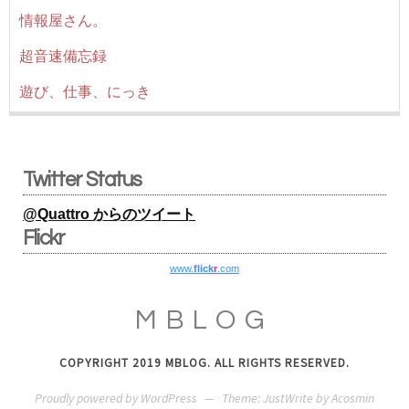
情報屋さん。
超音速備忘録
遊び、仕事、にっき
Twitter Status
@Quattro からのツイート
Flickr
www.
flick
r
.com
MBLOG
COPYRIGHT 2019 MBLOG. ALL RIGHTS RESERVED.
Proudly powered by WordPress
—
Theme: JustWrite by
Acosmin