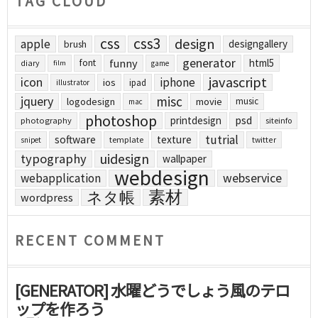
TAG CLOUD
css
css3
design
apple
designgallery
brush
generator
funny
html5
font
diary
film
game
javascript
icon
iphone
ios
ipad
illustrator
jquery
misc
logodesign
movie
music
mac
photoshop
printdesign
psd
photography
siteinfo
tutrial
software
texture
template
twitter
snipet
uidesign
typography
wallpaper
webdesign
webapplication
webservice
素材
ネタ帳
wordpress
RECENT COMMENT
[GENERATOR] 水曜どうでしょう風のテロ
ップを作ろう