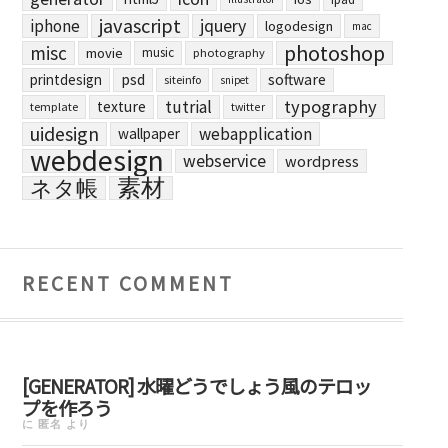
javascript
jquery
iphone
logodesign
mac
photoshop
misc
movie
music
photography
printdesign
psd
software
siteinfo
snipet
typography
tutrial
texture
template
twitter
uidesign
webapplication
wallpaper
webdesign
webservice
wordpress
素材
ネタ帳
RECENT COMMENT
[GENERATOR] 水曜どうでしょう風のテロッ
プを作ろう
に
匿名
より