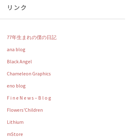
リンク
77年生まれの僕の日記
ana blog
Black Angel
Chameleon Graphics
eno blog
F i n e N e w s – B l o g
Flowers'Children
Lithium
mStore