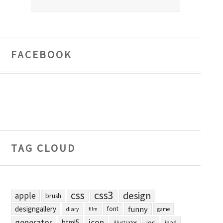
FACEBOOK
TAG CLOUD
css
css3
design
apple
brush
designgallery
funny
font
diary
film
game
generator
icon
html5
ios
ipad
illustrator