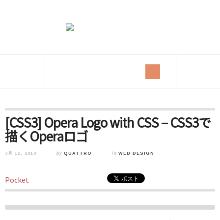
[CSS3] Opera Logo with CSS – CSS3で
描くOperaロゴ
3月 12, 2010
by
QUATTRO
in
WEB DESIGN
Pocket