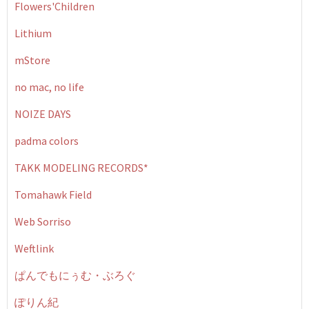
Flowers'Children
Lithium
mStore
no mac, no life
NOIZE DAYS
padma colors
TAKK MODELING RECORDS*
Tomahawk Field
Web Sorriso
Weftlink
ぱんでもにぅむ・ぶろぐ
ぽりん紀