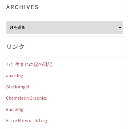
ARCHIVES
Archives
リンク
77年生まれの僕の日記
ana blog
Black Angel
Chameleon Graphics
eno blog
F i n e N e w s – B l o g