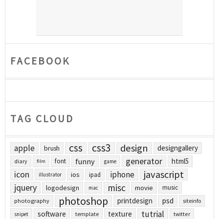
FACEBOOK
TAG CLOUD
css
css3
design
apple
designgallery
brush
generator
funny
html5
font
diary
film
game
javascript
icon
iphone
ios
ipad
illustrator
jquery
misc
logodesign
movie
music
mac
photoshop
printdesign
psd
photography
siteinfo
tutrial
software
texture
template
twitter
snipet