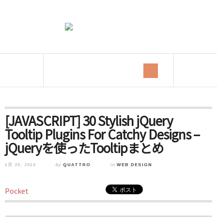
[JAVASCRIPT] 30 Stylish jQuery
Tooltip Plugins For Catchy Designs –
jQueryを使ったTooltipまとめ
1月 25, 2010
by
QUATTRO
in
WEB DESIGN
Pocket