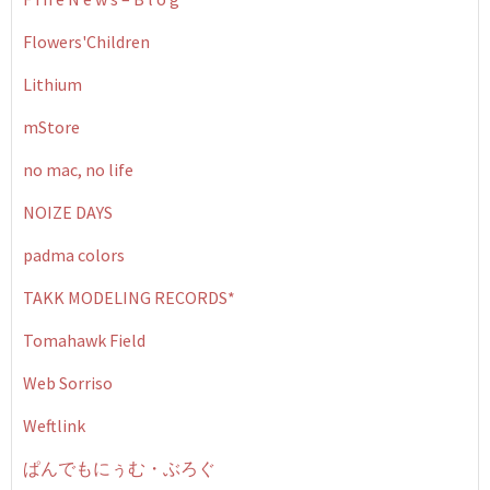
Flowers'Children
Lithium
mStore
no mac, no life
NOIZE DAYS
padma colors
TAKK MODELING RECORDS*
Tomahawk Field
Web Sorriso
Weftlink
ぱんでもにぅむ・ぶろぐ