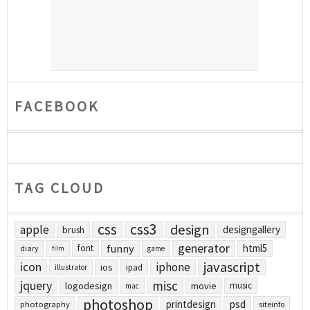
FACEBOOK
TAG CLOUD
css
css3
design
apple
designgallery
brush
generator
funny
html5
font
diary
film
game
javascript
icon
iphone
ios
ipad
illustrator
jquery
misc
logodesign
movie
music
mac
photoshop
printdesign
psd
photography
siteinfo