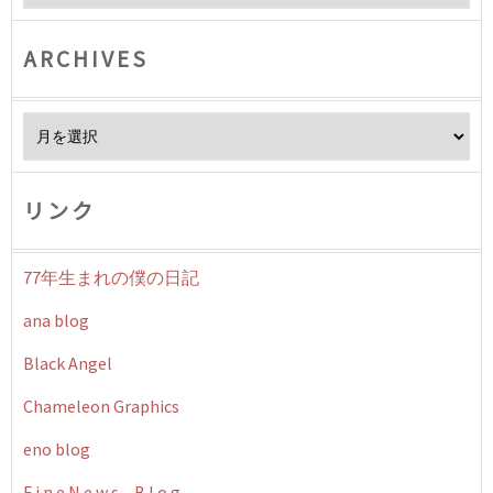
ARCHIVES
Archives
リンク
77年生まれの僕の日記
ana blog
Black Angel
Chameleon Graphics
eno blog
F i n e N e w s – B l o g