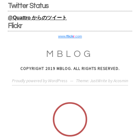
Twitter Status
@Quattro からのツイート
Flickr
www.
flick
r
.com
MBLOG
COPYRIGHT 2019 MBLOG. ALL RIGHTS RESERVED.
Proudly powered by WordPress
—
Theme: JustWrite by
Acosmin