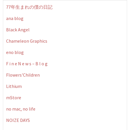
77年生まれの僕の日記
ana blog
Black Angel
Chameleon Graphics
eno blog
F i n e N e w s – B l o g
Flowers'Children
Lithium
mStore
no mac, no life
NOIZE DAYS