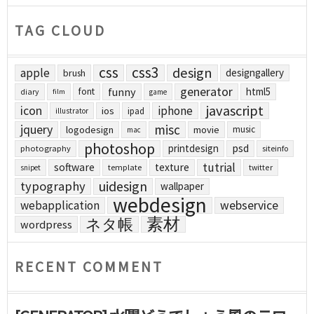
TAG CLOUD
css
css3
design
apple
designgallery
brush
generator
funny
html5
font
diary
film
game
javascript
icon
iphone
ios
ipad
illustrator
jquery
misc
logodesign
movie
music
mac
photoshop
printdesign
psd
photography
siteinfo
tutrial
software
texture
template
twitter
snipet
uidesign
typography
wallpaper
webdesign
webapplication
webservice
素材
ネタ帳
wordpress
RECENT COMMENT