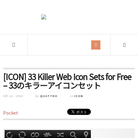
[ICON] 33 Killer Web Icon Sets for Free
– 33のキラーアイコンセット
9月 16, 2009
by
QUATTRO
in
ICON
Pocket