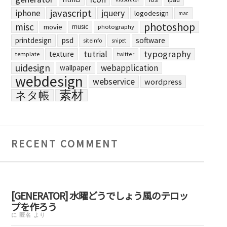
javascript
jquery
iphone
logodesign
mac
photoshop
misc
movie
music
photography
printdesign
psd
software
siteinfo
snipet
typography
tutrial
texture
template
twitter
uidesign
webapplication
wallpaper
webdesign
webservice
wordpress
素材
ネタ帳
RECENT COMMENT
[GENERATOR] 水曜どうでしょう風のテロッ
プを作ろう
に
匿名
より