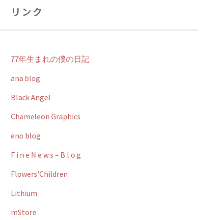
リンク
77年生まれの僕の日記
ana blog
Black Angel
Chameleon Graphics
eno blog
F i n e N e w s – B l o g
Flowers'Children
Lithium
mStore