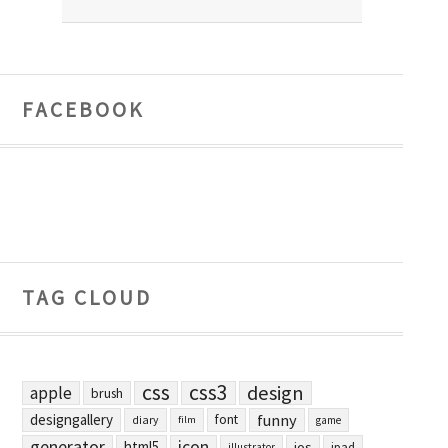
FACEBOOK
TAG CLOUD
css
css3
design
apple
brush
designgallery
funny
font
diary
film
game
generator
icon
html5
ios
ipad
illustrator