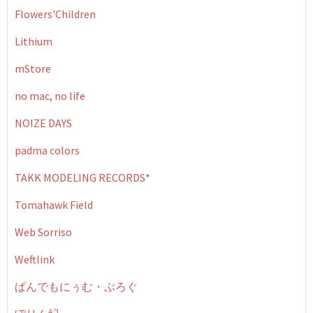
Flowers'Children
Lithium
mStore
no mac, no life
NOIZE DAYS
padma colors
TAKK MODELING RECORDS*
Tomahawk Field
Web Sorriso
Weftlink
ぱんでもにぅむ・ぶろぐ