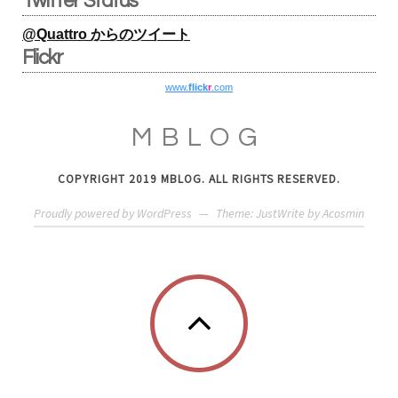
Twitter Status
@Quattro からのツイート
Flickr
www.
flick
r
.com
MBLOG
COPYRIGHT 2019 MBLOG. ALL RIGHTS RESERVED.
Proudly powered by WordPress
—
Theme: JustWrite by
Acosmin