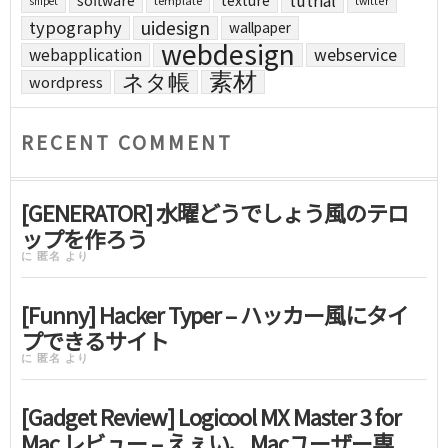
tutrial
software
texture
template
twitter
snipet
uidesign
typography
wallpaper
webdesign
webapplication
webservice
素材
ネタ帳
wordpress
RECENT COMMENT
[GENERATOR] 水曜どうでしょう風のテロ
ップを作ろう
に
匿名
より
[Funny] Hacker Typer – ハッカー風にタイ
プできるサイト
に
匿名
より
[Gadget Review] Logicool MX Master 3 for
Mac レビュー – えぇい、Macユーザー専