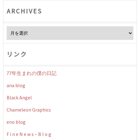
ARCHIVES
Archives
リンク
77年生まれの僕の日記
ana blog
Black Angel
Chameleon Graphics
eno blog
F i n e N e w s – B l o g