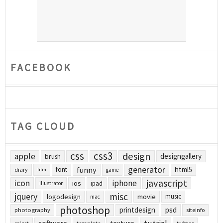
FACEBOOK
TAG CLOUD
css
css3
design
apple
designgallery
brush
generator
funny
html5
font
diary
film
game
javascript
icon
iphone
ios
ipad
illustrator
jquery
misc
logodesign
movie
music
mac
photoshop
printdesign
psd
photography
siteinfo