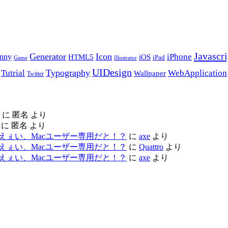
Javascri
Generator
Icon
nny
iPhone
HTML5
iOS
iPad
Game
Illustrator
UIDesign
Typography
Tutrial
WebApplication
Wallpaper
Twitter
に
匿名
より
に
匿名
より
ac レビュー – えぇい、Macユーザー専用だと！？
に
axe
より
ac レビュー – えぇい、Macユーザー専用だと！？
に
Quattro
より
ac レビュー – えぇい、Macユーザー専用だと！？
に
axe
より