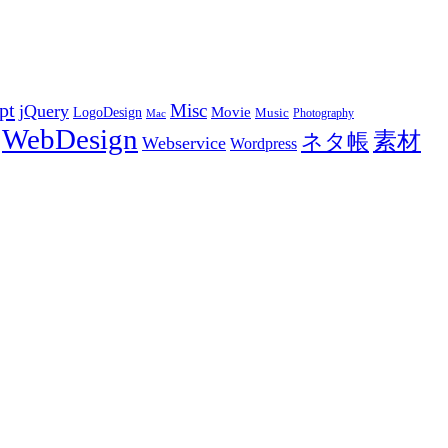
pt
Misc
jQuery
LogoDesign
Movie
Music
Photography
Mac
WebDesign
素材
ネタ帳
Webservice
Wordpress