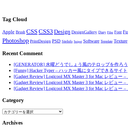
Tag Cloud
CSS
CSS3
Design
Apple
Fu
DesignGallery
Brush
Font
Diary
Film
Photoshop
PSD
Software
Texture
PrintDesign
SiteInfo
Template
Snipet
Recent Comment
[GENERATOR] 水曜どうでしょう風のテロップを作ろう
[Funny] Hacker Typer – ハッカー風にタイプできるサイト
[Gadget Review] Logicool MX Master 3 for M
[Gadget Review] Logicool MX Master 3 for M
[Gadget Review] Logicool MX Master 3 for M
Category
Category
Archives