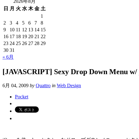
2026年8月
日
月
火
水
木
金
土
1
2
3
4
5
6
7
8
9
10
11
12
13
14
15
16
17
18
19
20
21
22
23
24
25
26
27
28
29
30
31
« 6月
[JAVASCRIPT] Sexy Drop Down M
6月 04, 2009
by
Quattro
in
Web Design
Pocket