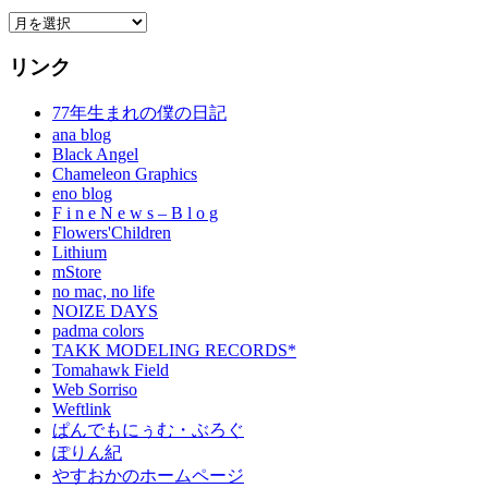
Archives
リンク
77年生まれの僕の日記
ana blog
Black Angel
Chameleon Graphics
eno blog
F i n e N e w s – B l o g
Flowers'Children
Lithium
mStore
no mac, no life
NOIZE DAYS
padma colors
TAKK MODELING RECORDS*
Tomahawk Field
Web Sorriso
Weftlink
ぱんでもにぅむ・ぶろぐ
ぽりん紀
やすおかのホームページ