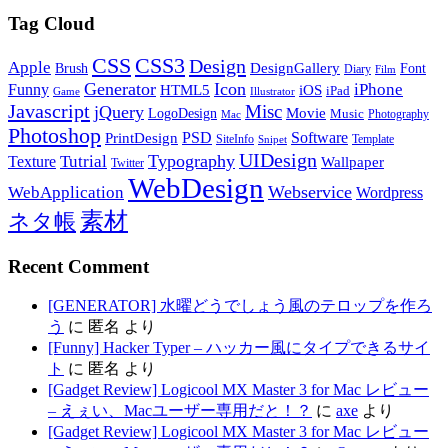
Tag Cloud
CSS
CSS3
Design
Apple
DesignGallery
Brush
Font
Diary
Film
Generator
Icon
Funny
iPhone
HTML5
iOS
iPad
Game
Illustrator
Javascript
Misc
jQuery
LogoDesign
Movie
Music
Photography
Mac
Photoshop
PSD
Software
PrintDesign
SiteInfo
Template
Snipet
UIDesign
Typography
Tutrial
Texture
Wallpaper
Twitter
WebDesign
Webservice
WebApplication
Wordpress
素材
ネタ帳
Recent Comment
[GENERATOR] 水曜どうでしょう風のテロップを作ろ
う
に
匿名
より
[Funny] Hacker Typer – ハッカー風にタイプできるサイ
ト
に
匿名
より
[Gadget Review] Logicool MX Master 3 for Mac レビュー
– えぇい、Macユーザー専用だと！？
に
axe
より
[Gadget Review] Logicool MX Master 3 for Mac レビュー