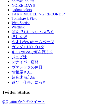
no mac, no life
NOIZE DAYS
padma colors
TAKK MODELING RECORDS*
Tomahawk Field
Web Sorriso
Weftlink
ぱんでもにぅむ・ぶろぐ
ぽりん紀
やすおかのホームページ
ガンダムUOブログ
キミはiPodで何を聴く？
ジュピ速
スナイパー密林
ヴァレッタの休日
情報屋さん。
超音速備忘録
遊び、仕事、にっき
Twitter Status
@Quattro からのツイート