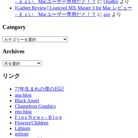
– えぇい、Macユーザー専用だと！？
に
Quattro
より
[Gadget Review] Logicool MX Master 3 for Mac レビュー
– えぇい、Macユーザー専用だと！？
に
axe
より
Category
Category
Archives
Archives
リンク
77年生まれの僕の日記
ana blog
Black Angel
Chameleon Graphics
eno blog
F i n e N e w s – B l o g
Flowers'Children
Lithium
mStore