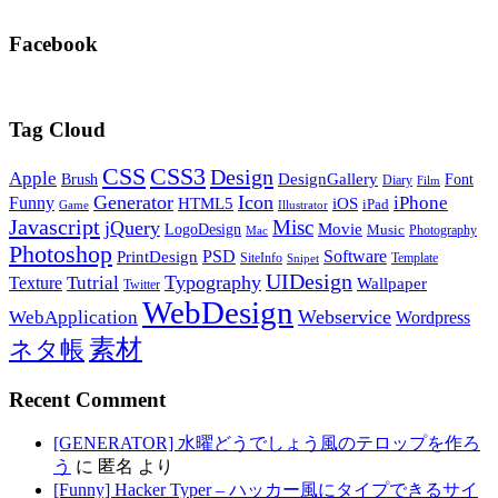
Facebook
Tag Cloud
CSS
CSS3
Design
Apple
DesignGallery
Brush
Font
Diary
Film
Generator
Icon
Funny
iPhone
HTML5
iOS
iPad
Game
Illustrator
Javascript
Misc
jQuery
LogoDesign
Movie
Music
Photography
Mac
Photoshop
PSD
Software
PrintDesign
SiteInfo
Template
Snipet
UIDesign
Typography
Tutrial
Texture
Wallpaper
Twitter
WebDesign
Webservice
WebApplication
Wordpress
素材
ネタ帳
Recent Comment
[GENERATOR] 水曜どうでしょう風のテロップを作ろ
う
に
匿名
より
[Funny] Hacker Typer – ハッカー風にタイプできるサイ