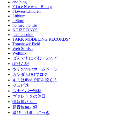
eno blog
F i n e N e w s – B l o g
Flowers'Children
Lithium
mStore
no mac, no life
NOIZE DAYS
padma colors
TAKK MODELING RECORDS*
Tomahawk Field
Web Sorriso
Weftlink
ぱんでもにぅむ・ぶろぐ
ぽりん紀
やすおかのホームページ
ガンダムUOブログ
キミはiPodで何を聴く？
ジュピ速
スナイパー密林
ヴァレッタの休日
情報屋さん。
超音速備忘録
遊び、仕事、にっき