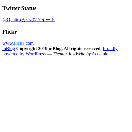
Twitter Status
@Quattro からのツイート
Flickr
www.
flick
r
.com
mBlog
Copyright 2019 mBlog. All rights reserved.
Proudly
powered by WordPress
—
Theme: JustWrite by
Acosmin