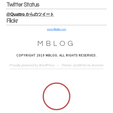
Twitter Status
@Quattro からのツイート
Flickr
www.
flick
r
.com
MBLOG
COPYRIGHT 2019 MBLOG. ALL RIGHTS RESERVED.
Proudly powered by WordPress
—
Theme: JustWrite by
Acosmin