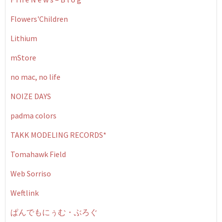
Flowers'Children
Lithium
mStore
no mac, no life
NOIZE DAYS
padma colors
TAKK MODELING RECORDS*
Tomahawk Field
Web Sorriso
Weftlink
ぱんでもにぅむ・ぶろぐ