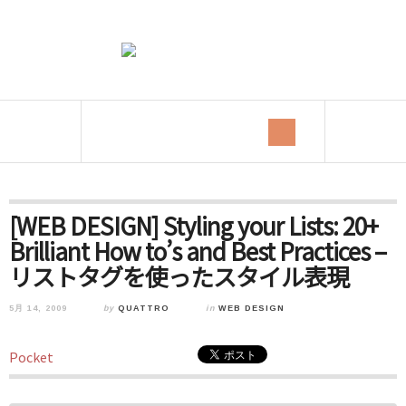
[WEB DESIGN] Styling your Lists: 20+
Brilliant How to’s and Best Practices –
リストタグを使ったスタイル表現
5月 14, 2009
by
QUATTRO
in
WEB DESIGN
Pocket