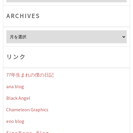
ARCHIVES
Archives
リンク
77年生まれの僕の日記
ana blog
Black Angel
Chameleon Graphics
eno blog
F i n e N e w s – B l o g