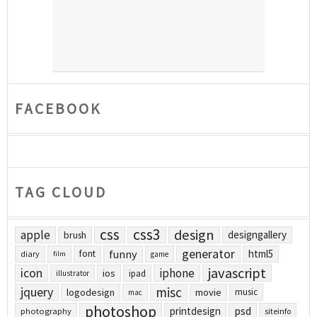
FACEBOOK
TAG CLOUD
css
css3
design
apple
designgallery
brush
generator
funny
html5
font
diary
film
game
javascript
icon
iphone
ios
ipad
illustrator
jquery
misc
logodesign
movie
music
mac
photoshop
printdesign
psd
photography
siteinfo