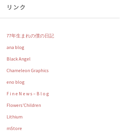
リンク
77年生まれの僕の日記
ana blog
Black Angel
Chameleon Graphics
eno blog
F i n e N e w s – B l o g
Flowers'Children
Lithium
mStore