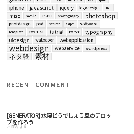
javascript
jquery
iphone
logodesign
mac
photoshop
misc
movie
music
photography
printdesign
psd
software
siteinfo
snipet
typography
tutrial
texture
template
twitter
uidesign
webapplication
wallpaper
webdesign
webservice
wordpress
素材
ネタ帳
RECENT COMMENT
[GENERATOR] 水曜どうでしょう風のテロッ
プを作ろう
に
匿名
より