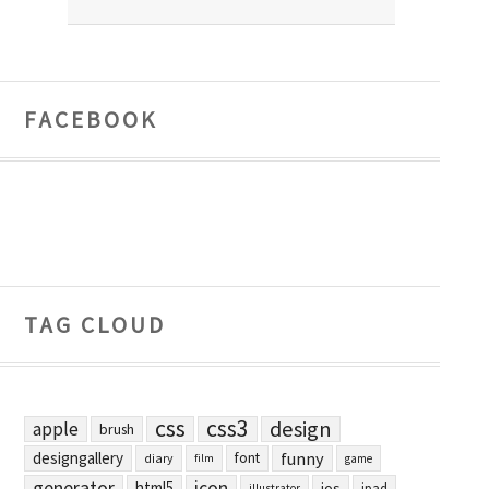
FACEBOOK
TAG CLOUD
css
css3
design
apple
brush
designgallery
funny
font
diary
film
game
generator
icon
html5
ios
ipad
illustrator