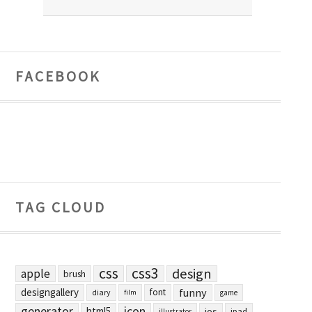
FACEBOOK
TAG CLOUD
css
css3
design
apple
brush
designgallery
funny
font
diary
film
game
generator
icon
html5
ios
ipad
illustrator