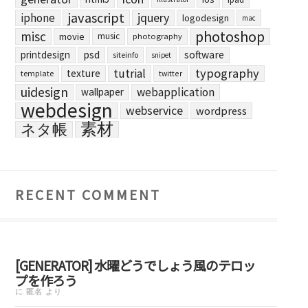
javascript
jquery
iphone
logodesign
mac
photoshop
misc
movie
music
photography
printdesign
psd
software
siteinfo
snipet
typography
tutrial
texture
template
twitter
uidesign
webapplication
wallpaper
webdesign
webservice
wordpress
素材
ネタ帳
RECENT COMMENT
[GENERATOR] 水曜どうでしょう風のテロッ
プを作ろう
に
匿名
より