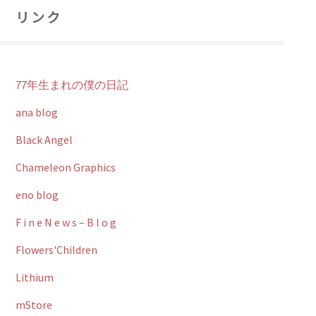
リンク
77年生まれの僕の日記
ana blog
Black Angel
Chameleon Graphics
eno blog
F i n e N e w s – B l o g
Flowers'Children
Lithium
mStore