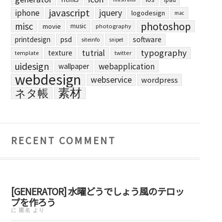
javascript
jquery
iphone
logodesign
mac
photoshop
misc
movie
music
photography
printdesign
psd
software
siteinfo
snipet
typography
tutrial
texture
template
twitter
uidesign
webapplication
wallpaper
webdesign
webservice
wordpress
素材
ネタ帳
RECENT COMMENT
[GENERATOR] 水曜どうでしょう風のテロッ
プを作ろう
に
匿名
より