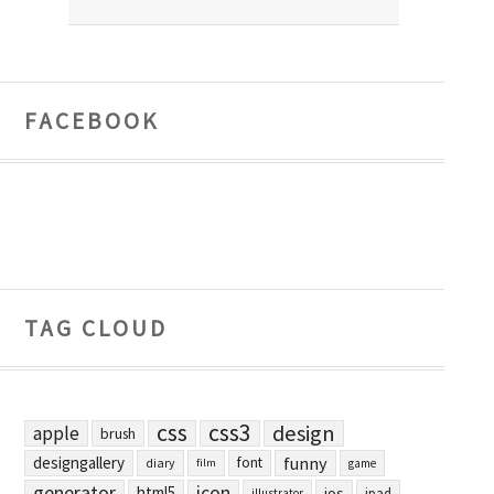
FACEBOOK
TAG CLOUD
css
css3
design
apple
brush
designgallery
funny
font
diary
film
game
generator
icon
html5
ios
ipad
illustrator