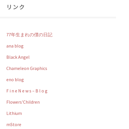
リンク
77年生まれの僕の日記
ana blog
Black Angel
Chameleon Graphics
eno blog
F i n e N e w s – B l o g
Flowers'Children
Lithium
mStore