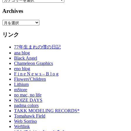
Archives
Archives
リンク
77年生まれの僕の日記
ana blog
Black Angel
Chameleon Graphics
eno blog
F i n e N e w s – B l o g
Flowers'Children
Lithium
mStore
no mac, no life
NOIZE DAYS
padma colors
TAKK MODELING RECORDS*
Tomahawk Field
Web Sorriso
Weftlink