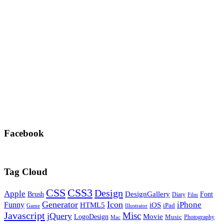
Facebook
Tag Cloud
CSS
CSS3
Design
Apple
DesignGallery
Brush
Font
Diary
Film
Generator
Icon
Funny
iPhone
HTML5
iOS
iPad
Game
Illustrator
Javascript
Misc
jQuery
LogoDesign
Movie
Music
Photography
Mac