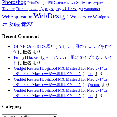
Photoshop
PSD
Software
PrintDesign
SiteInfo
Template
Snipet
UIDesign
Typography
Tutrial
Texture
Wallpaper
Twitter
WebDesign
Webservice
WebApplication
Wordpress
素材
ネタ帳
Recent Comment
[GENERATOR] 水曜どうでしょう風のテロップを作ろ
う
に
匿名
より
[Funny] Hacker Typer – ハッカー風にタイプできるサイ
ト
に
匿名
より
[Gadget Review] Logicool MX Master 3 for Mac レビュー
– えぇい、Macユーザー専用だと！？
に
axe
より
[Gadget Review] Logicool MX Master 3 for Mac レビュー
– えぇい、Macユーザー専用だと！？
に
Quattro
より
[Gadget Review] Logicool MX Master 3 for Mac レビュー
– えぇい、Macユーザー専用だと！？
に
axe
より
Category
Category