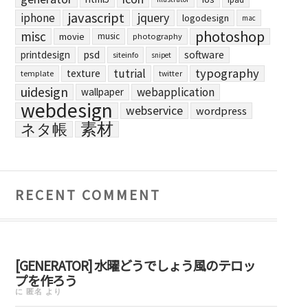
javascript
jquery
iphone
logodesign
mac
photoshop
misc
movie
music
photography
printdesign
psd
software
siteinfo
snipet
typography
tutrial
texture
template
twitter
uidesign
webapplication
wallpaper
webdesign
webservice
wordpress
素材
ネタ帳
RECENT COMMENT
[GENERATOR] 水曜どうでしょう風のテロッ
プを作ろう
に
匿名
より