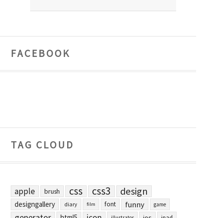
FACEBOOK
TAG CLOUD
css
css3
design
apple
brush
designgallery
funny
font
diary
film
game
generator
icon
html5
ios
ipad
illustrator