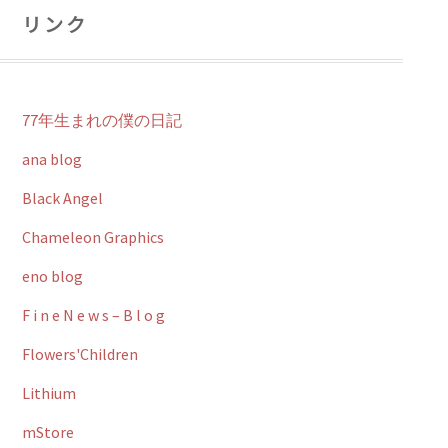
リンク
77年生まれの僕の日記
ana blog
Black Angel
Chameleon Graphics
eno blog
F i n e N e w s – B l o g
Flowers'Children
Lithium
mStore