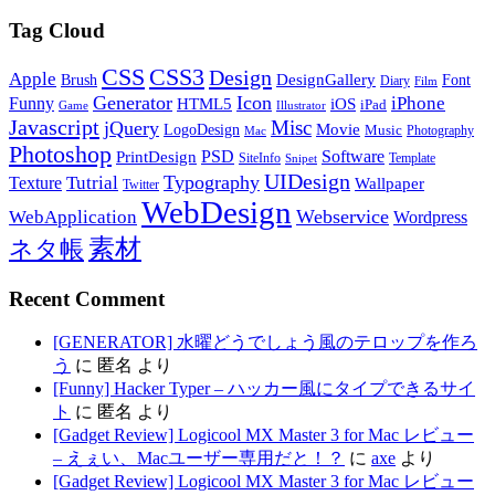
Tag Cloud
CSS
CSS3
Design
Apple
DesignGallery
Brush
Font
Diary
Film
Generator
Icon
Funny
iPhone
HTML5
iOS
iPad
Game
Illustrator
Javascript
Misc
jQuery
LogoDesign
Movie
Music
Photography
Mac
Photoshop
PSD
Software
PrintDesign
SiteInfo
Template
Snipet
UIDesign
Typography
Tutrial
Texture
Wallpaper
Twitter
WebDesign
Webservice
WebApplication
Wordpress
素材
ネタ帳
Recent Comment
[GENERATOR] 水曜どうでしょう風のテロップを作ろ
う
に
匿名
より
[Funny] Hacker Typer – ハッカー風にタイプできるサイ
ト
に
匿名
より
[Gadget Review] Logicool MX Master 3 for Mac レビュー
– えぇい、Macユーザー専用だと！？
に
axe
より
[Gadget Review] Logicool MX Master 3 for Mac レビュー