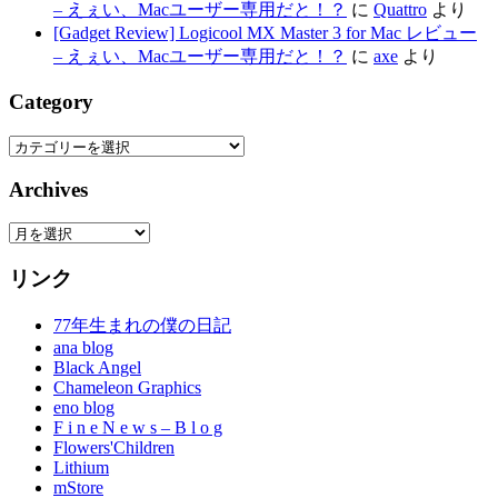
– えぇい、Macユーザー専用だと！？
に
Quattro
より
[Gadget Review] Logicool MX Master 3 for Mac レビュー
– えぇい、Macユーザー専用だと！？
に
axe
より
Category
Category
Archives
Archives
リンク
77年生まれの僕の日記
ana blog
Black Angel
Chameleon Graphics
eno blog
F i n e N e w s – B l o g
Flowers'Children
Lithium
mStore