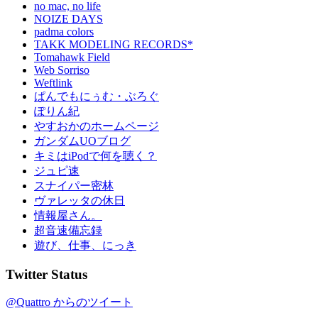
no mac, no life
NOIZE DAYS
padma colors
TAKK MODELING RECORDS*
Tomahawk Field
Web Sorriso
Weftlink
ぱんでもにぅむ・ぶろぐ
ぽりん紀
やすおかのホームページ
ガンダムUOブログ
キミはiPodで何を聴く？
ジュピ速
スナイパー密林
ヴァレッタの休日
情報屋さん。
超音速備忘録
遊び、仕事、にっき
Twitter Status
@Quattro からのツイート