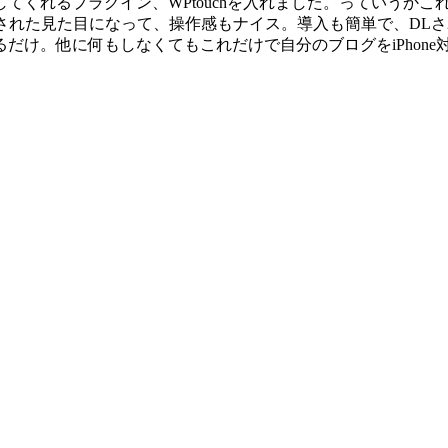
してくれるプラグイン、WPtouchを入れました。っていうかこ
目になって、操作感もナイス。導入も簡単で、DLされた“wptouch”
だけ。他に何もしなくてもこれだけで自分のブログをiPhon