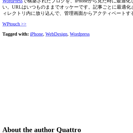
WordPress
で構築されたブログを、iPhoneから見た時に最適化
い。URLはいつものままでオッケーです。記事ごとに最適化された見た
ィレクトリ内に放り込んで、管理画面からアクティベートする
WPtouch >>
Tagged with:
iPhone
,
WebDesign
,
Wordpress
About the author
Quattro