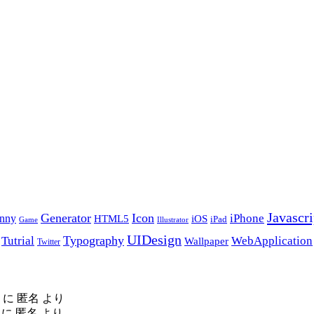
Javascri
Generator
Icon
nny
iPhone
HTML5
iOS
iPad
Game
Illustrator
UIDesign
Typography
Tutrial
WebApplication
Wallpaper
Twitter
に
匿名
より
に
匿名
より