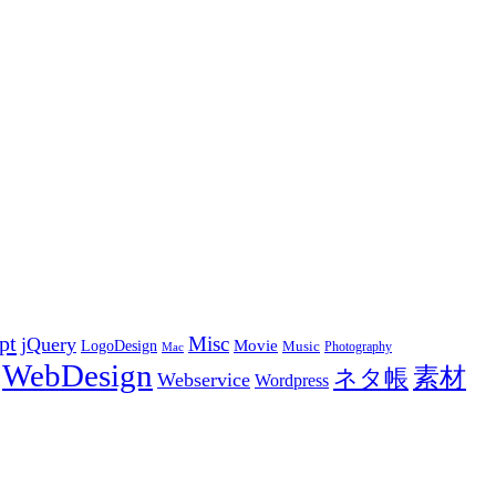
pt
Misc
jQuery
LogoDesign
Movie
Music
Photography
Mac
WebDesign
素材
ネタ帳
Webservice
Wordpress