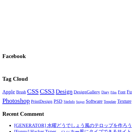
Facebook
Tag Cloud
CSS
CSS3
Design
Apple
Fu
DesignGallery
Brush
Font
Diary
Film
Photoshop
PSD
Software
Texture
PrintDesign
SiteInfo
Template
Snipet
Recent Comment
[GENERATOR] 水曜どうでしょう風のテロップを作ろう
[Funny] Hacker Typer – ハッカー風にタイプできるサイト