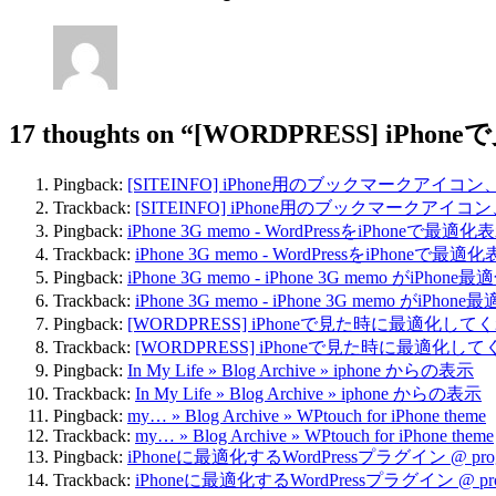
17 thoughts on
“[WORDPRESS] iP
Pingback:
[SITEINFO] iPhone用のブックマークアイコン、app
Trackback:
[SITEINFO] iPhone用のブックマークアイコン、ap
Pingback:
iPhone 3G memo - WordPressをiPhoneで最
Trackback:
iPhone 3G memo - WordPressをiPhoneで
Pingback:
iPhone 3G memo - iPhone 3G memo がi
Trackback:
iPhone 3G memo - iPhone 3G memo が
Pingback:
[WORDPRESS] iPhoneで見た時に最適化してくれる、WPto
Trackback:
[WORDPRESS] iPhoneで見た時に最適化してくれる、WPt
Pingback:
In My Life » Blog Archive » iphone からの表示
Trackback:
In My Life » Blog Archive » iphone からの表示
Pingback:
my… » Blog Archive » WPtouch for iPhone theme
Trackback:
my… » Blog Archive » WPtouch for iPhone theme
Pingback:
iPhoneに最適化するWordPressプラグイン @ prog
Trackback:
iPhoneに最適化するWordPressプラグイン @ prog