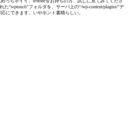
れめっちゃイイ。iPhoneをお持ちの方、試しに見てみてくださ
フォルダを、サーバ上の“/wp-content/plagins/”デ
e対応にできます。いやホント素晴らしい。