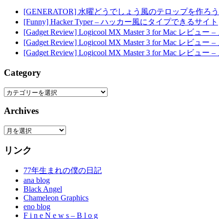
[GENERATOR] 水曜どうでしょう風のテロップを作ろう
[Funny] Hacker Typer – ハッカー風にタイプできるサイト
[Gadget Review] Logicool MX Master 3 for M
[Gadget Review] Logicool MX Master 3 for M
[Gadget Review] Logicool MX Master 3 for M
Category
Category
Archives
Archives
リンク
77年生まれの僕の日記
ana blog
Black Angel
Chameleon Graphics
eno blog
F i n e N e w s – B l o g