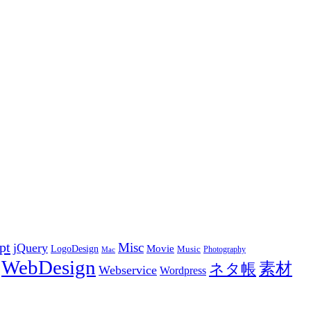
pt
Misc
jQuery
LogoDesign
Movie
Music
Photography
Mac
WebDesign
素材
ネタ帳
Webservice
Wordpress