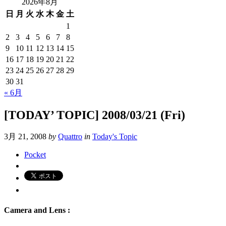
2026年8月
日
月
火
水
木
金
土
1
2
3
4
5
6
7
8
9
10
11
12
13
14
15
16
17
18
19
20
21
22
23
24
25
26
27
28
29
30
31
« 6月
[TODAY’ TOPIC] 2008/03/21 (Fri)
3月 21, 2008
by
Quattro
in
Today's Topic
Pocket
Camera and Lens :