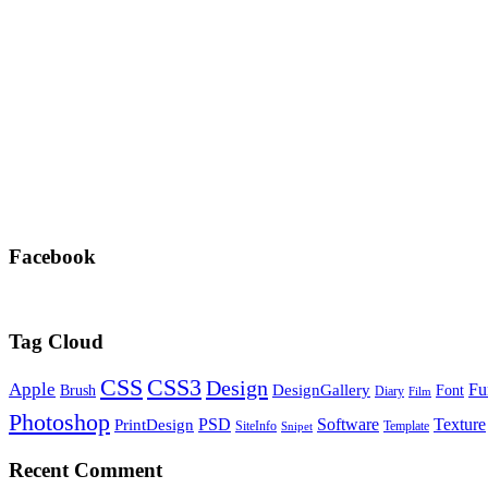
Facebook
Tag Cloud
CSS
CSS3
Design
Apple
Fu
DesignGallery
Brush
Font
Diary
Film
Photoshop
PSD
Software
Texture
PrintDesign
SiteInfo
Template
Snipet
Recent Comment