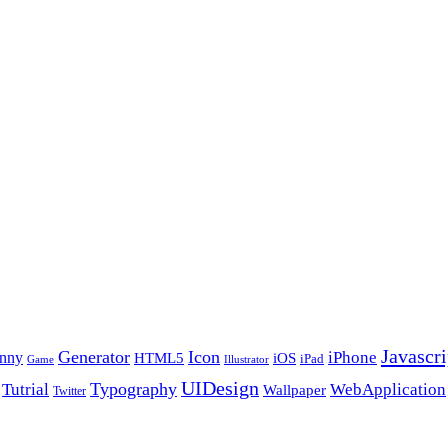
Javascri
Generator
Icon
nny
iPhone
HTML5
iOS
iPad
Game
Illustrator
UIDesign
Typography
Tutrial
WebApplication
Wallpaper
Twitter