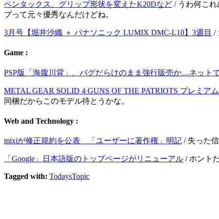
ペンタックス、グリップ形状を変えたK20Dなど
/ うわ何こ
プって元々優秀なんだけどね。
3月号【堀井沙織 ＋ パナソニック LUMIX DMC-L10】3週目
/
Game :
PSP版「海腹川背」、バグだらけのまま強行販売か…ネット
METAL GEAR SOLID 4 GUNS OF THE PATRIOT
同梱だからこのモデル待とうかな。
Web and Technology :
mixiが修正規約を公表 「ユーザーに著作権」明記
/ 失った
「Google」日本語版のトップページがリニューアル
/ ホン
Tagged with:
TodaysTopic