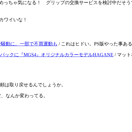
れめっちゃ気になる！ グリップの交換サービスを検討中だそう
 カワイいな！
で騒動に。一部で不買運動も
/ これはヒドい。PS版やった事
S プレミアムパックに『MGS4』オリジナルカラーモデルHAGANE
/ マッ
信頼は取り戻せるんでしょうか。
トだ、なんか変わってる。