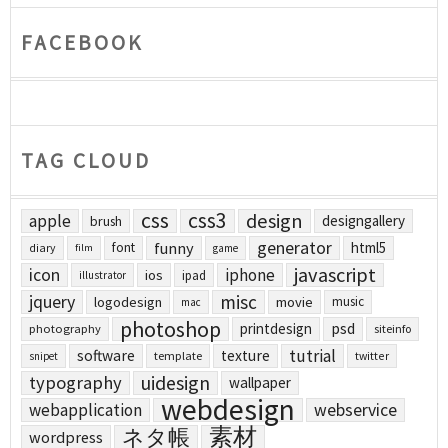
FACEBOOK
TAG CLOUD
css
css3
design
apple
designgallery
brush
generator
funny
html5
font
diary
film
game
javascript
icon
iphone
ios
ipad
illustrator
jquery
misc
logodesign
movie
music
mac
photoshop
printdesign
psd
photography
siteinfo
tutrial
software
texture
template
twitter
snipet
uidesign
typography
wallpaper
webdesign
webapplication
webservice
素材
ネタ帳
wordpress