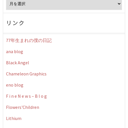
Archives
リンク
77年生まれの僕の日記
ana blog
Black Angel
Chameleon Graphics
eno blog
F i n e N e w s – B l o g
Flowers'Children
Lithium