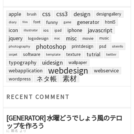
css
css3
design
apple
designgallery
brush
generator
funny
html5
font
diary
film
game
javascript
icon
iphone
ios
ipad
illustrator
jquery
misc
logodesign
movie
music
mac
photoshop
printdesign
psd
photography
siteinfo
tutrial
software
texture
template
twitter
snipet
uidesign
typography
wallpaper
webdesign
webapplication
webservice
素材
ネタ帳
wordpress
RECENT COMMENT
[GENERATOR] 水曜どうでしょう風のテロ
ップを作ろう
に
匿名
より