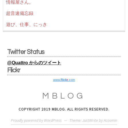
情報屋さん。
超音速備忘録
遊び、仕事、にっき
Twitter Status
@Quattro からのツイート
Flickr
www.
flick
r
.com
MBLOG
COPYRIGHT 2019 MBLOG. ALL RIGHTS RESERVED.
Proudly powered by WordPress
—
Theme: JustWrite by
Acosmin