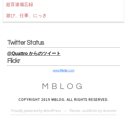
超音速備忘録
遊び、仕事、にっき
Twitter Status
@Quattro からのツイート
Flickr
www.
flick
r
.com
MBLOG
COPYRIGHT 2019 MBLOG. ALL RIGHTS RESERVED.
Proudly powered by WordPress
—
Theme: JustWrite by
Acosmin