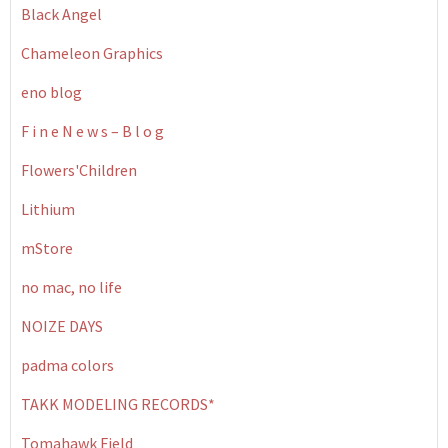
Black Angel
Chameleon Graphics
eno blog
F i n e N e w s – B l o g
Flowers'Children
Lithium
mStore
no mac, no life
NOIZE DAYS
padma colors
TAKK MODELING RECORDS*
Tomahawk Field