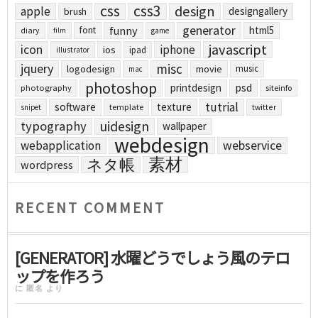
css
css3
design
apple
designgallery
brush
generator
funny
html5
font
diary
film
game
javascript
icon
iphone
ios
ipad
illustrator
jquery
misc
logodesign
movie
music
mac
photoshop
printdesign
psd
photography
siteinfo
tutrial
software
texture
template
twitter
snipet
uidesign
typography
wallpaper
webdesign
webapplication
webservice
素材
ネタ帳
wordpress
RECENT COMMENT
[GENERATOR] 水曜どうでしょう風のテロ
ップを作ろう
に
匿名
より