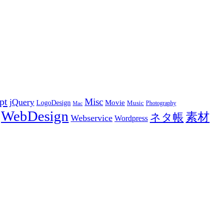
pt
Misc
jQuery
LogoDesign
Movie
Music
Photography
Mac
WebDesign
素材
ネタ帳
Webservice
Wordpress