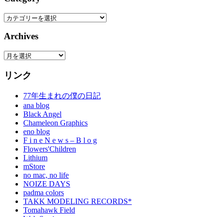
Category
Archives
Archives
リンク
77年生まれの僕の日記
ana blog
Black Angel
Chameleon Graphics
eno blog
F i n e N e w s – B l o g
Flowers'Children
Lithium
mStore
no mac, no life
NOIZE DAYS
padma colors
TAKK MODELING RECORDS*
Tomahawk Field