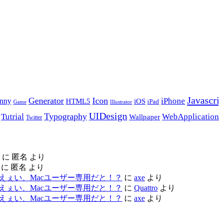
Javascri
Generator
Icon
nny
iPhone
HTML5
iOS
iPad
Game
Illustrator
UIDesign
Typography
Tutrial
WebApplication
Wallpaper
Twitter
に
匿名
より
に
匿名
より
ac レビュー – えぇい、Macユーザー専用だと！？
に
axe
より
ac レビュー – えぇい、Macユーザー専用だと！？
に
Quattro
より
ac レビュー – えぇい、Macユーザー専用だと！？
に
axe
より