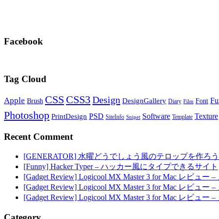
Facebook
Tag Cloud
CSS
CSS3
Design
Apple
Fu
DesignGallery
Brush
Font
Diary
Film
Photoshop
PSD
Software
Texture
PrintDesign
SiteInfo
Template
Snipet
Recent Comment
[GENERATOR] 水曜どうでしょう風のテロップを作ろう
[Funny] Hacker Typer – ハッカー風にタイプできるサイト
[Gadget Review] Logicool MX Master 3 for M
[Gadget Review] Logicool MX Master 3 for M
[Gadget Review] Logicool MX Master 3 for M
Category