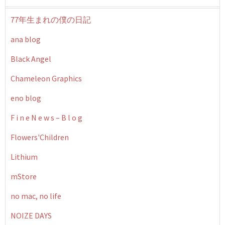
77年生まれの僕の日記
ana blog
Black Angel
Chameleon Graphics
eno blog
F i n e N e w s – B l o g
Flowers'Children
Lithium
mStore
no mac, no life
NOIZE DAYS