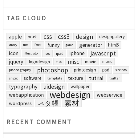
TAG CLOUD
css
css3
design
apple
designgallery
brush
generator
funny
html5
font
diary
film
game
javascript
icon
iphone
ios
ipad
illustrator
jquery
misc
logodesign
movie
music
mac
photoshop
printdesign
psd
photography
siteinfo
tutrial
software
texture
template
twitter
snipet
uidesign
typography
wallpaper
webdesign
webapplication
webservice
素材
ネタ帳
wordpress
RECENT COMMENT