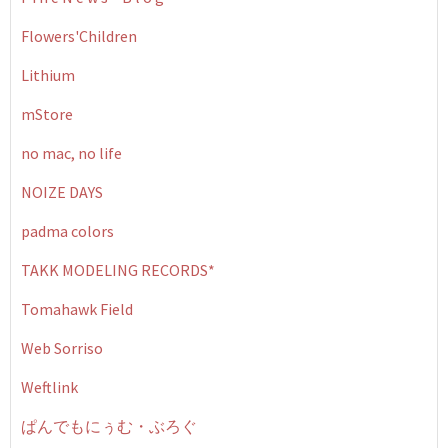
Flowers'Children
Lithium
mStore
no mac, no life
NOIZE DAYS
padma colors
TAKK MODELING RECORDS*
Tomahawk Field
Web Sorriso
Weftlink
ぱんでもにぅむ・ぶろぐ