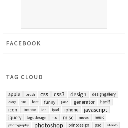
FACEBOOK
TAG CLOUD
css
css3
design
apple
designgallery
brush
generator
funny
html5
font
diary
film
game
javascript
icon
iphone
ios
ipad
illustrator
jquery
misc
logodesign
movie
music
mac
photoshop
printdesign
psd
photography
siteinfo