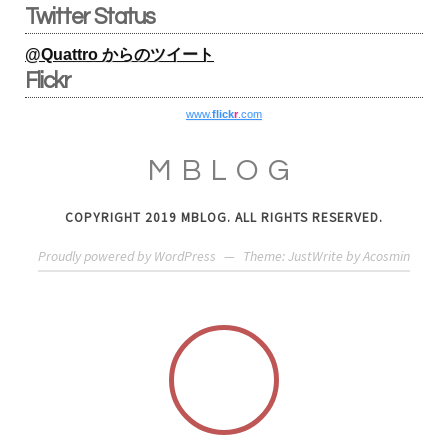
Twitter Status
@Quattro からのツイート
Flickr
www.
flick
r
.com
MBLOG
COPYRIGHT 2019 MBLOG. ALL RIGHTS RESERVED.
Proudly powered by WordPress
—
Theme: JustWrite by
Acosmin