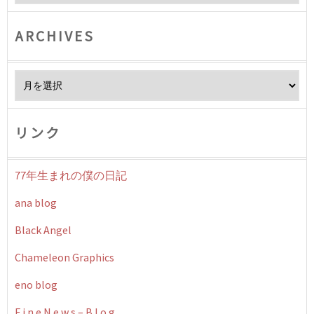
ARCHIVES
Archives
リンク
77年生まれの僕の日記
ana blog
Black Angel
Chameleon Graphics
eno blog
F i n e N e w s – B l o g