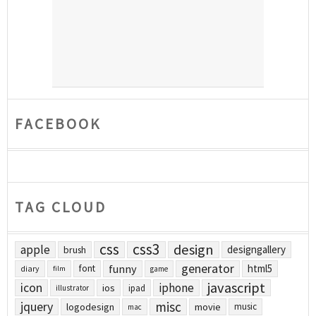
FACEBOOK
TAG CLOUD
css
css3
design
apple
designgallery
brush
generator
funny
html5
font
diary
film
game
javascript
icon
iphone
ios
ipad
illustrator
jquery
misc
logodesign
movie
music
mac