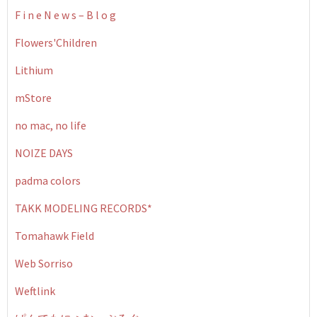
F i n e N e w s – B l o g
Flowers'Children
Lithium
mStore
no mac, no life
NOIZE DAYS
padma colors
TAKK MODELING RECORDS*
Tomahawk Field
Web Sorriso
Weftlink