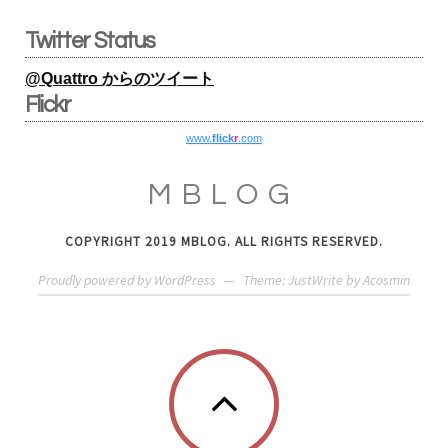
Twitter Status
@Quattro からのツイート
Flickr
www.
flick
r
.com
MBLOG
COPYRIGHT 2019 MBLOG. ALL RIGHTS RESERVED.
Proudly powered by WordPress
—
Theme: JustWrite by
Acosmin