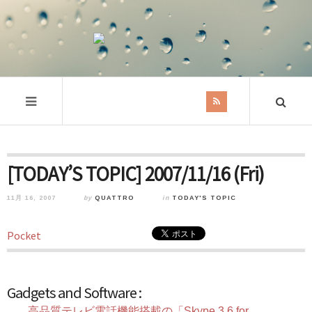
[TODAY’S TOPIC] 2007/11/16 (Fri)
11月 16, 2007
by
QUATTRO
in
TODAY'S TOPIC
Pocket
Gadgets and Software :
高品質テレビ電話機能搭載の「Skype 3.6 for