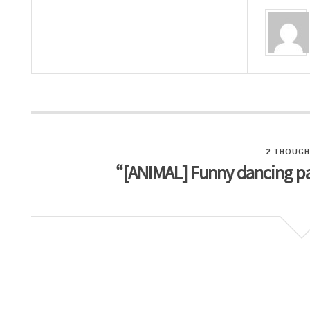
2 THOUGH
“[ANIMAL] Funny danci