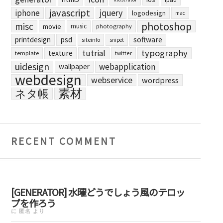
javascript
jquery
iphone
logodesign
mac
photoshop
misc
movie
music
photography
printdesign
psd
software
siteinfo
snipet
typography
tutrial
texture
template
twitter
uidesign
webapplication
wallpaper
webdesign
webservice
wordpress
素材
ネタ帳
RECENT COMMENT
[GENERATOR] 水曜どうでしょう風のテロッ
プを作ろう
に
匿名
より