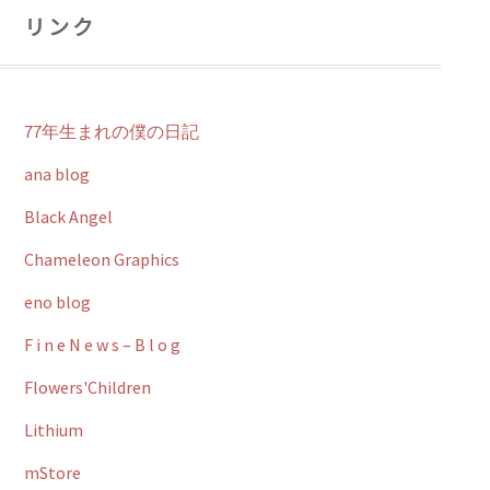
リンク
77年生まれの僕の日記
ana blog
Black Angel
Chameleon Graphics
eno blog
F i n e N e w s – B l o g
Flowers'Children
Lithium
mStore