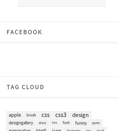
FACEBOOK
TAG CLOUD
css
css3
design
apple
brush
designgallery
funny
font
diary
film
game
generator
icon
html5
ios
ipad
illustrator