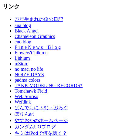
リンク
77年生まれの僕の日記
ana blog
Black Angel
Chameleon Graphics
eno blog
F i n e N e w s – B l o g
Flowers'Children
Lithium
mStore
no mac, no life
NOIZE DAYS
padma colors
TAKK MODELING RECORDS*
Tomahawk Field
Web Sorriso
Weftlink
ぱんでもにぅむ・ぶろぐ
ぽりん紀
やすおかのホームページ
ガンダムUOブログ
キミはiPodで何を聴く？