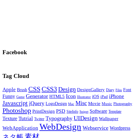
Facebook
Tag Cloud
CSS
CSS3
Design
Apple
DesignGallery
Brush
Font
Diary
Film
Generator
Icon
Funny
iPhone
HTML5
iOS
iPad
Game
Illustrator
Javascript
Misc
jQuery
LogoDesign
Movie
Music
Photography
Mac
Photoshop
PSD
Software
PrintDesign
SiteInfo
Template
Snipet
UIDesign
Typography
Tutrial
Texture
Wallpaper
Twitter
WebDesign
Webservice
WebApplication
Wordpress
素材
ネタ帳