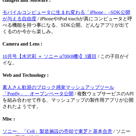
Gadgets and Software :
モバイルコンピュータに生まれ変わる「iPhone」–SDK公開
が与える自由度
/ iPhoneやiPod touchが真にコンピュータと呼
べる機能を持つ事になる、SDK公開。どんなアプリが出て
くるのか今から楽しみ。
Camera and Lens :
10月号【水沢彩 ＋ ソニー α700(β機)】3週目
/ この子目がイ
イな。
Web and Technology :
素人さん歓迎のブロック感覚マッシュアップツール
「Popfly」、オープンベータ公開
/ 複数ウェブサービスのAPI
を組み合わせて作る、マッシュアップの製作用アプリが公開
されたようです。
Misc :
ソニー、「Cell」製造施設の売却で東芝と基本合意
/ ソニー