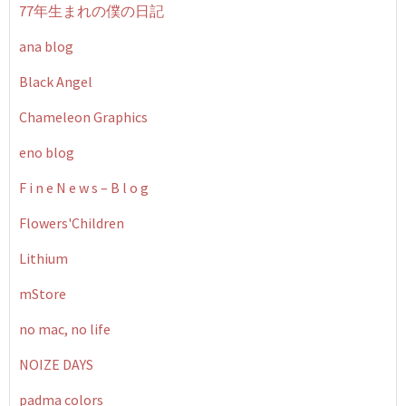
77年生まれの僕の日記
ana blog
Black Angel
Chameleon Graphics
eno blog
F i n e N e w s – B l o g
Flowers'Children
Lithium
mStore
no mac, no life
NOIZE DAYS
padma colors