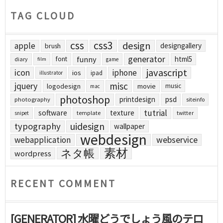
TAG CLOUD
css
css3
design
apple
designgallery
brush
generator
funny
html5
font
diary
film
game
javascript
icon
iphone
ios
ipad
illustrator
jquery
misc
logodesign
movie
music
mac
photoshop
printdesign
psd
photography
siteinfo
tutrial
software
texture
template
twitter
snipet
uidesign
typography
wallpaper
webdesign
webapplication
webservice
素材
ネタ帳
wordpress
RECENT COMMENT
[GENERATOR] 水曜どうでしょう風のテロ