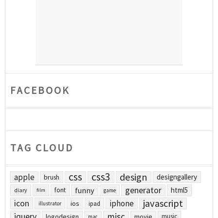
FACEBOOK
TAG CLOUD
css
css3
design
apple
designgallery
brush
generator
funny
html5
font
diary
film
game
javascript
icon
iphone
ios
ipad
illustrator
jquery
misc
logodesign
movie
music
mac