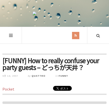
[FUNNY] How to really confuse your
party guests – どっちが天井？
9月 14, 2007
by
QUATTRO
in
FUNNY
Pocket