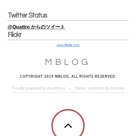
Twitter Status
@Quattro からのツイート
Flickr
www.
flick
r
.com
MBLOG
COPYRIGHT 2019 MBLOG. ALL RIGHTS RESERVED.
Proudly powered by WordPress
—
Theme: JustWrite by
Acosmin