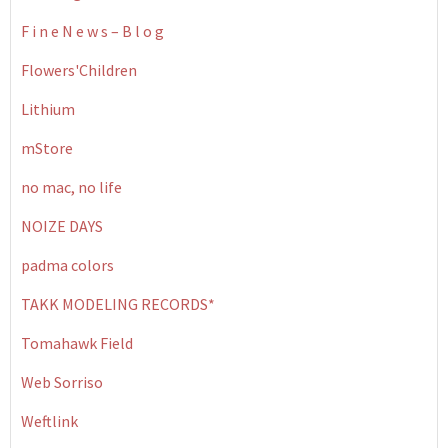
F i n e N e w s – B l o g
Flowers'Children
Lithium
mStore
no mac, no life
NOIZE DAYS
padma colors
TAKK MODELING RECORDS*
Tomahawk Field
Web Sorriso
Weftlink