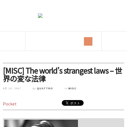
[MISC] The world’s strangest laws – 世
界の変な法律
8月 18, 2007
by
QUATTRO
in
MISC
Pocket