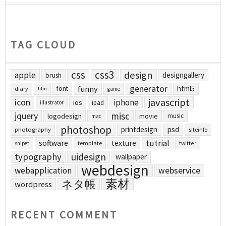
TAG CLOUD
css
css3
design
apple
designgallery
brush
generator
funny
html5
font
diary
film
game
javascript
icon
iphone
ios
ipad
illustrator
jquery
misc
logodesign
movie
music
mac
photoshop
printdesign
psd
photography
siteinfo
tutrial
software
texture
template
twitter
snipet
uidesign
typography
wallpaper
webdesign
webapplication
webservice
素材
ネタ帳
wordpress
RECENT COMMENT