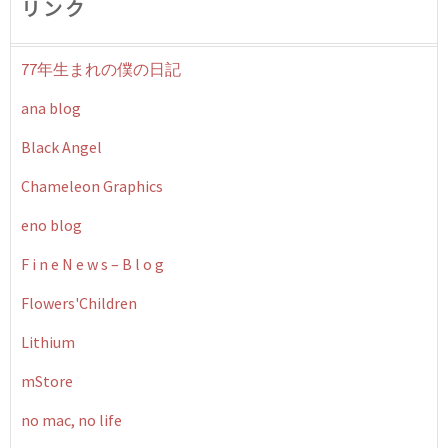
リンク
77年生まれの僕の日記
ana blog
Black Angel
Chameleon Graphics
eno blog
F i n e N e w s – B l o g
Flowers'Children
Lithium
mStore
no mac, no life