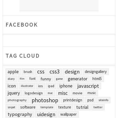
FACEBOOK
TAG CLOUD
css
css3
design
apple
designgallery
brush
generator
funny
html5
font
diary
film
game
javascript
icon
iphone
ios
ipad
illustrator
jquery
misc
logodesign
movie
music
mac
photoshop
printdesign
psd
photography
siteinfo
tutrial
software
texture
template
twitter
snipet
uidesign
typography
wallpaper