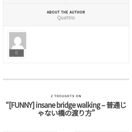
ABOUT THE AUTHOR
Quattro
2 THOUGHTS ON
“[FUNNY] insane bridge walking – 普通じ
ゃない橋の渡り方”