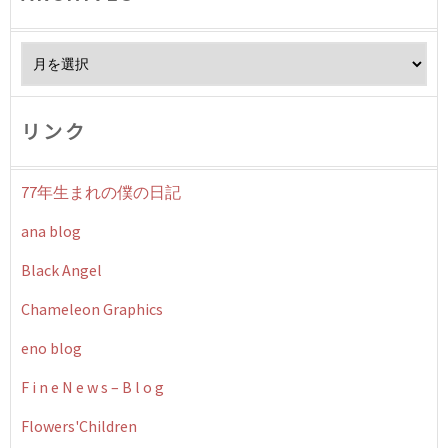
Archives
リンク
77年生まれの僕の日記
ana blog
Black Angel
Chameleon Graphics
eno blog
F i n e N e w s – B l o g
Flowers'Children