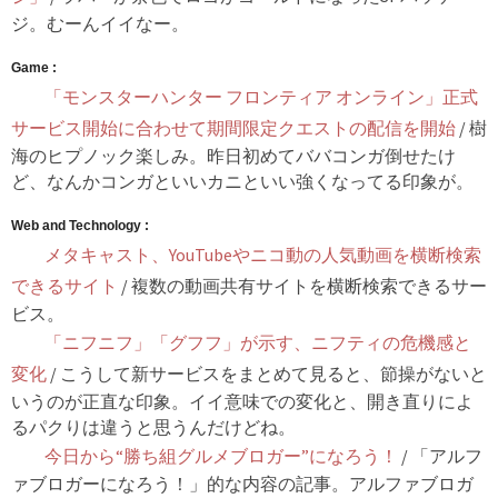
ジ。むーんイイなー。
Game :
「モンスターハンター フロンティア オンライン」正式
サービス開始に合わせて期間限定クエストの配信を開始
/ 樹
海のヒプノック楽しみ。昨日初めてババコンガ倒せたけ
ど、なんかコンガといいカニといい強くなってる印象が。
Web and Technology :
メタキャスト、YouTubeやニコ動の人気動画を横断検索
できるサイト
/ 複数の動画共有サイトを横断検索できるサー
ビス。
「ニフニフ」「グフフ」が示す、ニフティの危機感と
変化
/ こうして新サービスをまとめて見ると、節操がないと
いうのが正直な印象。イイ意味での変化と、開き直りによ
るパクりは違うと思うんだけどね。
今日から“勝ち組グルメブロガー”になろう！
/ 「アルフ
ァブロガーになろう！」的な内容の記事。アルファブロガ