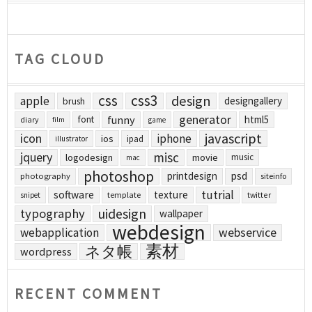
TAG CLOUD
css
css3
design
apple
designgallery
brush
generator
funny
html5
font
diary
film
game
javascript
icon
iphone
ios
ipad
illustrator
jquery
misc
logodesign
movie
music
mac
photoshop
printdesign
psd
photography
siteinfo
tutrial
software
texture
template
twitter
snipet
uidesign
typography
wallpaper
webdesign
webapplication
webservice
素材
ネタ帳
wordpress
RECENT COMMENT