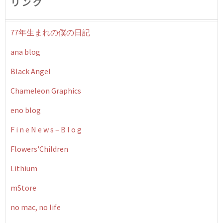
リンク
77年生まれの僕の日記
ana blog
Black Angel
Chameleon Graphics
eno blog
F i n e N e w s – B l o g
Flowers'Children
Lithium
mStore
no mac, no life