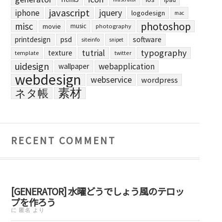
javascript
jquery
iphone
logodesign
mac
photoshop
misc
movie
music
photography
printdesign
psd
software
siteinfo
snipet
typography
tutrial
texture
template
twitter
uidesign
webapplication
wallpaper
webdesign
webservice
wordpress
素材
ネタ帳
RECENT COMMENT
[GENERATOR] 水曜どうでしょう風のテロッ
プを作ろう
に
匿名
より