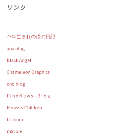
リンク
77年生まれの僕の日記
ana blog
Black Angel
Chameleon Graphics
eno blog
F i n e N e w s – B l o g
Flowers'Children
Lithium
mStore