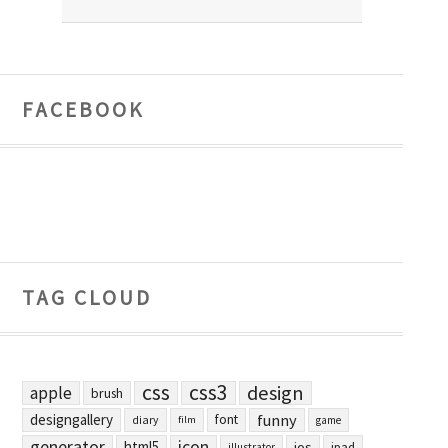
FACEBOOK
TAG CLOUD
css
css3
design
apple
brush
designgallery
funny
font
diary
film
game
generator
icon
html5
ios
ipad
illustrator