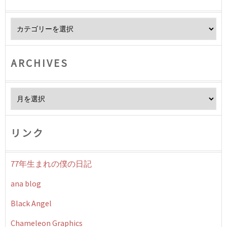
Category
ARCHIVES
Archives
リンク
77年生まれの僕の日記
ana blog
Black Angel
Chameleon Graphics