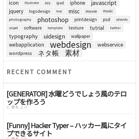
javascript
icon
iphone
ios
ipad
illustrator
jquery
misc
logodesign
movie
music
mac
photoshop
printdesign
psd
photography
siteinfo
tutrial
software
texture
template
twitter
snipet
uidesign
typography
wallpaper
webdesign
webapplication
webservice
素材
ネタ帳
wordpress
RECENT COMMENT
[GENERATOR] 水曜どうでしょう風のテロ
ップを作ろう
に
匿名
より
[Funny] Hacker Typer – ハッカー風にタイ
プできるサイト
に
匿名
より