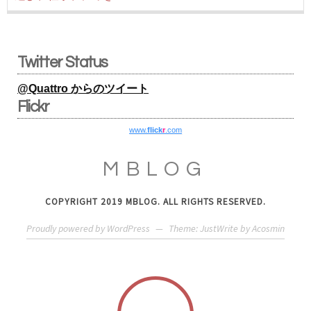
Twitter Status
@Quattro からのツイート
Flickr
www.
flick
r
.com
MBLOG
COPYRIGHT 2019 MBLOG. ALL RIGHTS RESERVED.
Proudly powered by WordPress
—
Theme: JustWrite by
Acosmin