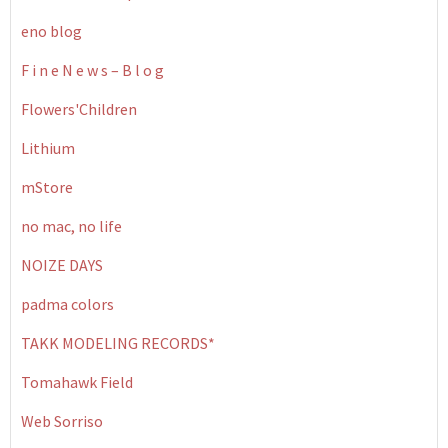
eno blog
F i n e N e w s – B l o g
Flowers'Children
Lithium
mStore
no mac, no life
NOIZE DAYS
padma colors
TAKK MODELING RECORDS*
Tomahawk Field
Web Sorriso