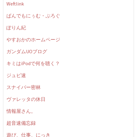
Weftlink
ぱんでもにぅむ・ぶろぐ
ぽりん紀
やすおかのホームページ
ガンダムUOブログ
キミはiPodで何を聴く？
ジュピ速
スナイパー密林
ヴァレッタの休日
情報屋さん。
超音速備忘録
遊び、仕事、にっき