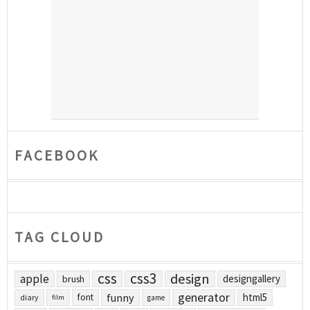
FACEBOOK
TAG CLOUD
css
css3
design
apple
designgallery
brush
generator
funny
html5
font
diary
film
game