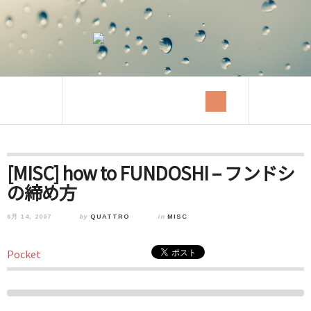
[MISC] how to FUNDOSHI – フンドシ
の締め方
6月 14, 2007
by
QUATTRO
in
MISC
Pocket