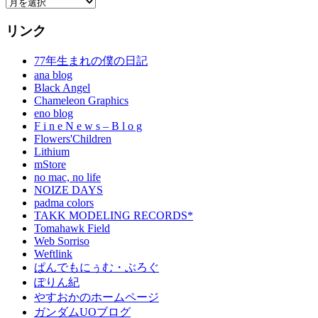
Archives
リンク
77年生まれの僕の日記
ana blog
Black Angel
Chameleon Graphics
eno blog
F i n e N e w s – B l o g
Flowers'Children
Lithium
mStore
no mac, no life
NOIZE DAYS
padma colors
TAKK MODELING RECORDS*
Tomahawk Field
Web Sorriso
Weftlink
ぱんでもにぅむ・ぶろぐ
ぽりん紀
やすおかのホームページ
ガンダムUOブログ