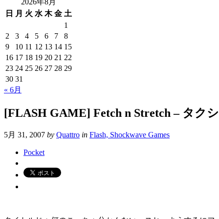
2026年8月
日
月
火
水
木
金
土
1
2
3
4
5
6
7
8
9
10
11
12
13
14
15
16
17
18
19
20
21
22
23
24
25
26
27
28
29
30
31
« 6月
[FLASH GAME] Fetch n Stretc
5月 31, 2007
by
Quattro
in
Flash, Shockwave Games
Pocket