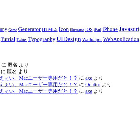
Javascri
Generator
Icon
nny
iPhone
HTML5
iOS
iPad
Game
Illustrator
UIDesign
Typography
Tutrial
WebApplication
Wallpaper
Twitter
に
匿名
より
に
匿名
より
ac レビュー – えぇい、Macユーザー専用だと！？
に
axe
より
ac レビュー – えぇい、Macユーザー専用だと！？
に
Quattro
より
ac レビュー – えぇい、Macユーザー専用だと！？
に
axe
より