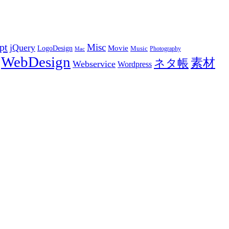
pt
Misc
jQuery
LogoDesign
Movie
Music
Photography
Mac
WebDesign
素材
ネタ帳
Webservice
Wordpress