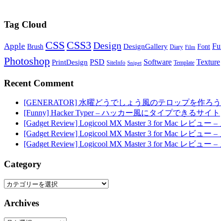
Tag Cloud
CSS
CSS3
Design
Apple
Fu
DesignGallery
Brush
Font
Diary
Film
Photoshop
PSD
Software
Texture
PrintDesign
SiteInfo
Template
Snipet
Recent Comment
[GENERATOR] 水曜どうでしょう風のテロップを作ろう
[Funny] Hacker Typer – ハッカー風にタイプできるサイト
[Gadget Review] Logicool MX Master 3 for M
[Gadget Review] Logicool MX Master 3 for M
[Gadget Review] Logicool MX Master 3 for M
Category
Category
Archives