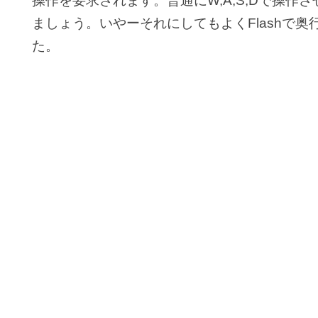
操作を要求されます。普通にW,A,S,Dで操
ましょう。いやーそれにしてもよくFlashで
た。