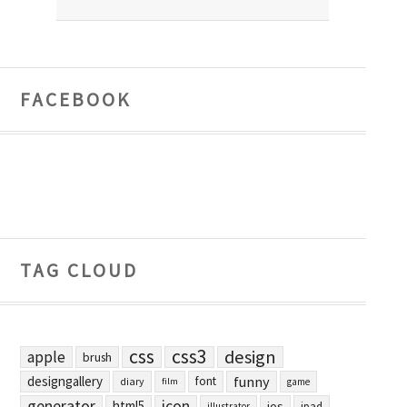
FACEBOOK
TAG CLOUD
css
css3
design
apple
brush
designgallery
funny
font
diary
film
game
generator
icon
html5
ios
ipad
illustrator