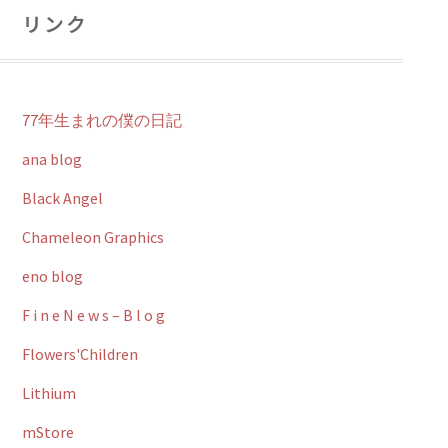
リンク
77年生まれの僕の日記
ana blog
Black Angel
Chameleon Graphics
eno blog
F i n e N e w s – B l o g
Flowers'Children
Lithium
mStore