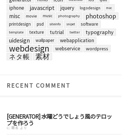
javascript
jquery
iphone
logodesign
mac
photoshop
misc
movie
music
photography
printdesign
psd
software
siteinfo
snipet
typography
tutrial
texture
template
twitter
uidesign
webapplication
wallpaper
webdesign
webservice
wordpress
素材
ネタ帳
RECENT COMMENT
[GENERATOR] 水曜どうでしょう風のテロッ
プを作ろう
に
匿名
より